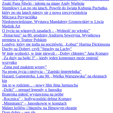
Znaki Pana Śliwki - talentu na miarę Andy Warhola
Stumilowy Las po stu latach. Powrót do świata Kubusia Puchatka,
który po stu latach mierzy się z nową rzeczywistością
Milcząca Przyjaciółka
Niedopowiedziane. Wystawa Magdaleny Gronowskiej w Liwia
Mądzik Art
O życiu na własnych zasadach – „Wolność po włosku”
„Horacjusz” na 80. urodziny Andrzeja Seweryna. Wyjątkowa
premiera w Teatrze Polskim
Londyn, który nie trafia na pocztówki. „Łobuz” Harrisa Dickinsona
Duchy na Dobrej, czyli "Strachy na Lachy"
W imię wolności, w imię niewoli - „Dobry chłopiec” Jana Komasy
„Za duży na bajki 3” – kiedy jeden komentarz może zmienić
wszystko
„Zima pod znakiem wrony”
Na progu życia i nieżycia - "Zapiski śmiertelnika"
Hazard. Gamgsterka. Lata 90. „Wielka Warszawska” na ekranach
kin
Jak to w rodzinie... - nowy film Jima Jarmuscha
„Dziki” – prequel legendy o Janosiku
Braterska miłość wystawiona na próbę
„Rocznica” – hollywoodzki debiut Komasy
„Ministranci” – Janosikowie w komżach
Malarz królów i błaznów na filmowym ekranie
Dom dobry – sen zły