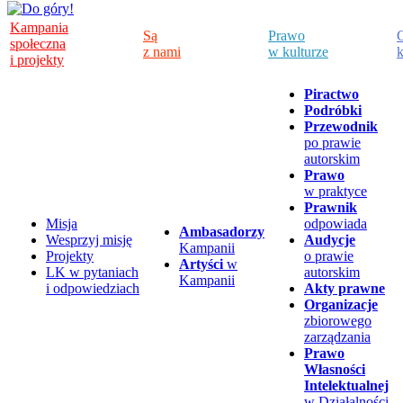
Kampania
Są
Prawo
C
społeczna
z nami
w kulturze
k
i projekty
Piractwo
Podróbki
Przewodnik
po prawie
autorskim
Prawo
w praktyce
Prawnik
Misja
odpowiada
Ambasadorzy
Wesprzyj misję
Audycje
Kampanii
Projekty
o prawie
Artyści
w
LK w pytaniach
autorskim
Kampanii
i odpowiedziach
Akty prawne
Organizacje
zbiorowego
zarządzania
Prawo
Własności
Intelektualnej
w Działalności