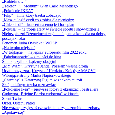
„Kobieta z …”
,,Telefon’’ i ,,Medium’’ Gian Carlo Menottiego
„Pokolenie IKEA”
"Filip" – film, który trzeba zobaczyć
„Masz ci los!” czyli co zrobisz dla pieniędzy
„Chleb i sól” – koncert na emocje i fortepian
„Pokusa” – na tropie afery w świecie sportu i show-biznesie
Niebezpieczni Dżentelmeni czyli inteligentna komedia na dobry
początek roku
Fenomen Jurka Owsiaka i WOŚP
„Na twoim miejscu”
„W trójkącie” – najlepszy europejski film 2022 roku
„Fabelmanowie” – z miłości do kina
Śubuk, czyli nie bądźmy obojętni
„MY WAY”. Krystyna Janda: Poszłam własną drogą
Uczta muzyczna „Krzysztof Herdzin - Kolędy z MACV”
Wibrujące struny Marka Napiórkowskiego
„Chrzciny” z Katarzyną Figurą w znakomitej roli
Słoń, o którym trzeba rozmawiać
„Pokolenie Ikea” – pierwsze fotosy z ekranizacji bestsellera
Cudowna „Brigitte Bardot cudowna” w kinach
Silent Twins
Orzeł. Ostatni Patrol
Nie ważne, czy jesteś człowiekiem czy… zombie — zobacz
„Apokawixę”