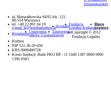
Dziennikarskiej
ul. Marszałkowska 84/92 lok. 121,
00-514 Warszawa
tel. +48 22 891 04 19
Fundacja
Biuro
Kontakt
e-mail: lk@legalnakultura.pl
Legalna Kultura
prasowe
Ustawienia
Zastrzeżenia
Copyright © 2012
Regulamin
plików Cookie
prawne
Fundacja Legalna
Kultura
NIP 521-36-20-456
KRS 0000400728
Konto fundacji: Bank PKO BP - 11 1440 1387 0000 0000
1390 8583