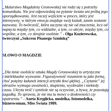
„Malarstwo Magdaleny Gronowskiej nie rodzi się z potrzeby
komunikatu. Nie jest odpowiedzią na pytanie świata ani próbą jego
uporządkowania. Jest raczej wejściem w proces, który jest
intensywny, w którym emocja znajduje swój kształt, zanim zostanie
nazwana. To twórczość, która zaczyna się nie od znaczenia, lecz od
napięcia między tym, co widzialne, a tym, co ukryte, między tym, co
wspólne, a tym, co skrajnie osobiste.”
- Olga Kozierowska,
twórczyni „Sukcesu Pisanego Szminką”
SŁOWO O MAGDZIE
„Dla mnie osobiście sztuka Magdy Gronowskiej to artystyczne
i intelektualne wyzwanie. Figuratywność rozumiem tu jako formę,
choć potężny ładunek intencji artystki tkwi głębiej. „Czytanie” jej
obrazów wymaga uważności, skupienia, wyobraźni i niekiedy
czasu. Ukryta treść i symbole nie są oczywiste, a bywa, że pozostają
zagadką. To sprawia, że nie ma tu mowy o dosłowności czy
opatrzeniu.”
-
Aneta Kręglicka, modelka, fotomodelka,
bizneswoman, Miss Świata 1989.