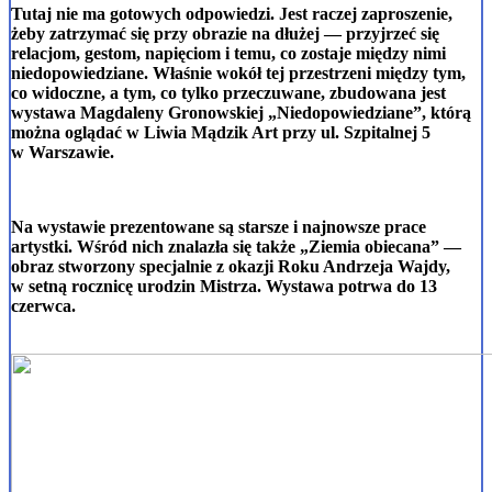
Tutaj nie ma gotowych odpowiedzi. Jest raczej zaproszenie,
żeby zatrzymać się przy obrazie na dłużej — przyjrzeć się
relacjom, gestom, napięciom i temu, co zostaje między nimi
niedopowiedziane. Właśnie wokół tej przestrzeni między tym,
co widoczne, a tym, co tylko przeczuwane, zbudowana jest
wystawa Magdaleny Gronowskiej „Niedopowiedziane”, którą
można oglądać w Liwia Mądzik Art przy ul. Szpitalnej 5
w Warszawie.
Na wystawie prezentowane są starsze i najnowsze prace
artystki. Wśród nich znalazła się także „Ziemia obiecana” —
obraz stworzony specjalnie z okazji Roku Andrzeja Wajdy,
w setną rocznicę urodzin Mistrza. Wystawa potrwa do 13
czerwca.