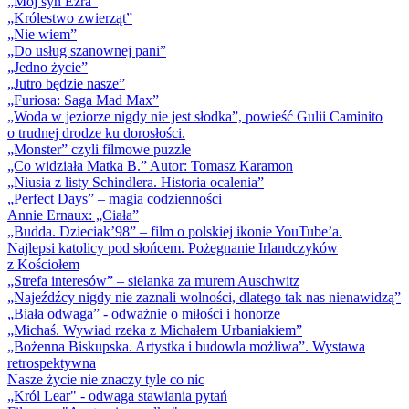
„Mój syn Ezra”
„Królestwo zwierząt”
„Nie wiem”
„Do usług szanownej pani”
„Jedno życie”
„Jutro będzie nasze”
„Furiosa: Saga Mad Max”
„Woda w jeziorze nigdy nie jest słodka”, powieść Gulii Caminito
o trudnej drodze ku dorosłości.
„Monster” czyli filmowe puzzle
„Co widziała Matka B.” Autor: Tomasz Karamon
„Niusia z listy Schindlera. Historia ocalenia”
„Perfect Days” – magia codzienności
Annie Ernaux: „Ciała”
„Budda. Dzieciak’98” – film o polskiej ikonie YouTube’a.
Najlepsi katolicy pod słońcem. Pożegnanie Irlandczyków
z Kościołem
„Strefa interesów” – sielanka za murem Auschwitz
„Najeźdźcy nigdy nie zaznali wolności, dlatego tak nas nienawidzą”
„Biała odwaga” - odważnie o miłości i honorze
„Michaś. Wywiad rzeka z Michałem Urbaniakiem”
„Bożenna Biskupska. Artystka i budowla możliwa”. Wystawa
retrospektywna
Nasze życie nie znaczy tyle co nic
„Król Lear" - odwaga stawiania pytań