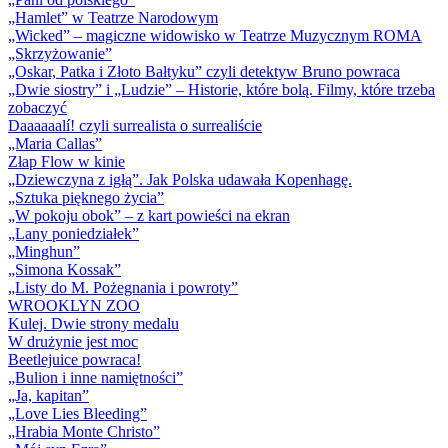
„Hamlet” w Teatrze Narodowym
„Wicked” – magiczne widowisko w Teatrze Muzycznym ROMA
„Skrzyżowanie”
„Oskar, Patka i Złoto Bałtyku” czyli detektyw Bruno powraca
„Dwie siostry” i „Ludzie” – Historie, które bolą. Filmy, które trzeba
zobaczyć
Daaaaaalí! czyli surrealista o surrealiście
„Maria Callas”
Złap Flow w kinie
„Dziewczyna z igłą”. Jak Polska udawała Kopenhagę.
„Sztuka pięknego życia”
„W pokoju obok” – z kart powieści na ekran
„Lany poniedziałek”
„Minghun”
„Simona Kossak”
„Listy do M. Pożegnania i powroty”
WROOKLYN ZOO
Kulej. Dwie strony medalu
W drużynie jest moc
Beetlejuice powraca!
„Bulion i inne namiętności”
„Ja, kapitan”
„Love Lies Bleeding”
„Hrabia Monte Christo”