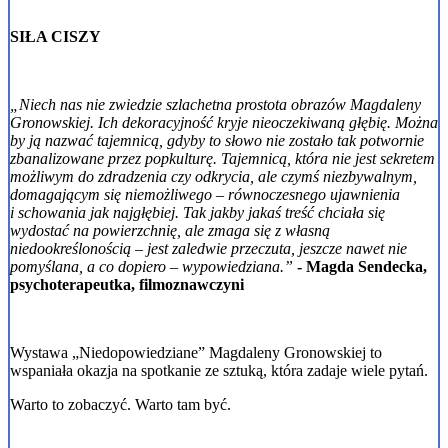
SIŁA CISZY
„Niech nas nie zwiedzie szlachetna prostota obrazów Magdaleny
Gronowskiej. Ich dekoracyjność kryje nieoczekiwaną głębię. Można
by ją nazwać tajemnicą, gdyby to słowo nie zostało tak potwornie
zbanalizowane przez popkulturę. Tajemnicą, która nie jest sekretem
możliwym do zdradzenia czy odkrycia, ale czymś niezbywalnym,
domagającym się niemożliwego – równoczesnego ujawnienia
i schowania jak najgłębiej. Tak jakby jakaś treść chciała się
wydostać na powierzchnię, ale zmaga się z własną
niedookreślonością – jest zaledwie przeczuta, jeszcze nawet nie
pomyślana, a co dopiero – wypowiedziana.”
- Magda Sendecka,
psychoterapeutka, filmoznawczyni
Wystawa „Niedopowiedziane” Magdaleny Gronowskiej to
wspaniała okazja na spotkanie ze sztuką, która zadaje wiele pytań.
Warto to zobaczyć. Warto tam być.