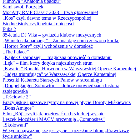
Filmowa "Anatomia upadku"
Sami swoi. Początek
MocArty RMF Classic 2023 – trwa głosowanie!
„Kos” czyli dawno temu w Rzeczypospolitej
Biedne istoty czyli pełnia kobiecości
Fuks 2
85-letnia DJ Vika – gwiazda klubów muzycznych
„W nich cała nadzieja” – Ziemia daje nam czerwoną kartkę
„Horror Story” czyli wchodzenie w dorosłość
„The Palace”
„Kajtek Czarodziej” – magiczna opowieść o dorastaniu
„Lęk” – film, który dotyka najczulszych strun
„Kwartet” Ronalda Harwooda w Warszawskiej Operze Kameralnej
„Judyta triumfująca” w Warszawskiej Operze Kameralnej
Piosenki Kabaretu Starszych Panów w streamingu
„Doppelgänger. Sobowtór” – dobrze opowiedziana historia
szpiegowska
„Teściowie 2”
Brazylijskie i jazzowe rytmy na nowej płycie Doroty Miśkiewicz
„Bons Amigos”
Film „Rój” czyli jak przetrwać na bezludnej wyspie
Leszek Możdżer i MACV prezentują „Composites”
„Skołowani”
W życiu najważniejsze jest życie – przesłanie filmu „Prawdziwe
życie aniołów”