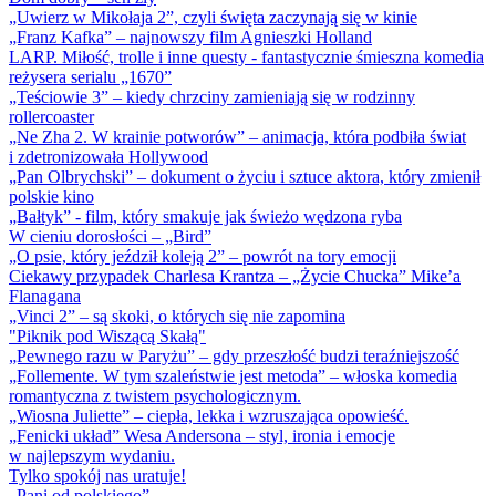
„Uwierz w Mikołaja 2”, czyli święta zaczynają się w kinie
„Franz Kafka” – najnowszy film Agnieszki Holland
LARP. Miłość, trolle i inne questy - fantastycznie śmieszna komedia
reżysera serialu „1670”
„Teściowie 3” – kiedy chrzciny zamieniają się w rodzinny
rollercoaster
„Ne Zha 2. W krainie potworów” – animacja, która podbiła świat
i zdetronizowała Hollywood
„Pan Olbrychski” – dokument o życiu i sztuce aktora, który zmienił
polskie kino
„Bałtyk” - film, który smakuje jak świeżo wędzona ryba
W cieniu dorosłości – „Bird”
„O psie, który jeździł koleją 2” – powrót na tory emocji
Ciekawy przypadek Charlesa Krantza – „Życie Chucka” Mike’a
Flanagana
„Vinci 2” – są skoki, o których się nie zapomina
"Piknik pod Wiszącą Skałą"
„Pewnego razu w Paryżu” – gdy przeszłość budzi teraźniejszość
„Follemente. W tym szaleństwie jest metoda” – włoska komedia
romantyczna z twistem psychologicznym.
„Wiosna Juliette” – ciepła, lekka i wzruszająca opowieść.
„Fenicki układ” Wesa Andersona – styl, ironia i emocje
w najlepszym wydaniu.
Tylko spokój nas uratuje!
„Pani od polskiego”