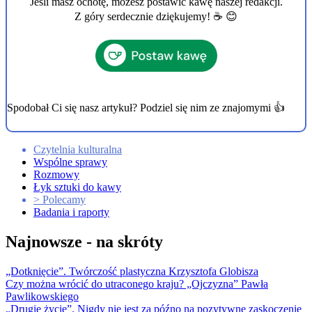
Jeśli masz ochotę, możesz postawić kawę naszej redakcji.
Z góry serdecznie dziękujemy! ☕ 😊
Spodobał Ci się nasz artykuł? Podziel się nim ze znajomymi 👍
Czytelnia kulturalna
Wspólne sprawy
Rozmowy
Łyk sztuki do kawy
> Polecamy
Badania i raporty
Najnowsze - na skróty
„Dotknięcie”. Twórczość plastyczna Krzysztofa Globisza
Czy można wrócić do utraconego kraju? „Ojczyzna” Pawła
Pawlikowskiego
„Drugie życie”. Nigdy nie jest za późno na pozytywne zaskoczenie