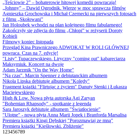
„Teściowie 2” – bohaterowie hitowej komedii powracają!
„Johnny” – Dawid Ogrodnik. Wierzę w moc sprawczą filmów
Agnieszka Grochowska i Michał Czernecki na pierwszych fotosach
z filmu „Skołowani”
Jan Holoubek wchodzi na plan kolejnego filmu fabularnego!
Zakończyły się zdjęcia do filmu „Chłopi” w reżyserii Doroty
Kobieli
Filmowy koniec listopada
Przegląd Kina Prawniczego ADWOKAT W ROLI GŁÓWNEJ
powraca. Czas na 7. edycję!
"Listy" Tupaczewskiego. Liryczny "coming out" kabareciarza
Maksymiuk. Koncert na dwoje
Adam Jarzmik "On the Way Home"
"Na czas". Marcin Spenner z debiutanckim albumem
Nikola Lipska debiutuje albumem "Kolędy"
Fragment książki "Flirtując z życiem" Danuty Stenki i Łukasza
Maciejewskiego
High & Low. Nowa płyta autorska Agi Zaryan
"Bohemian Rhapsody" - spotkanie z legendą
Sara Jaroszyk debiutuje albumem "Światłocienie"
"Ulotne" - nowa płyta Anna Marii Jopek i Branforda Marsalisa
Premiera książki Kingi Dębskiej "Porozmawiaj ze mną"
Premiera książki "Kieślowski. Zbliżenie"
1
2
3
4
5
6
7
8
9