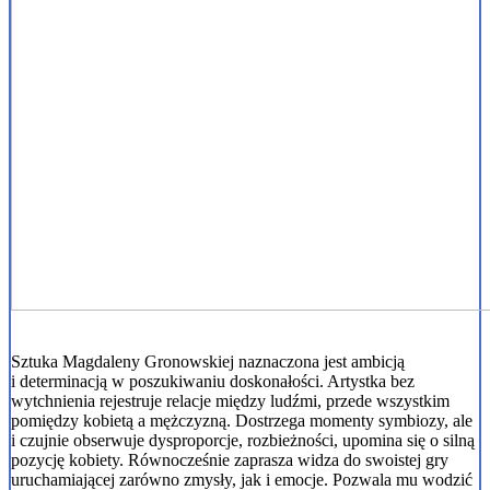
Sztuka Magdaleny Gronowskiej naznaczona jest ambicją
i determinacją w poszukiwaniu doskonałości. Artystka bez
wytchnienia rejestruje relacje między ludźmi, przede wszystkim
pomiędzy kobietą a mężczyzną. Dostrzega momenty symbiozy, ale
i czujnie obserwuje dysproporcje, rozbieżności, upomina się o silną
pozycję kobiety. Równocześnie zaprasza widza do swoistej gry
uruchamiającej zarówno zmysły, jak i emocje. Pozwala mu wodzić