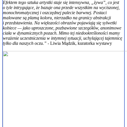
Efektem tego sztuka artystki staje się intensywna, „żywa”, co jest
o tyle intrygujące, że bazuje ona przede wszystkim na wyciszonej,
monochromatycznej i oszczędnej palecie barwnej. Postaci
malowane są plamą koloru, nierzadko na granicy abstrakcji
i przedstawienia. Na większości obrazów pojawiają się sylwetki
kobiece — jako uproszczone, pozbawione szczegółów, anonimowe
ciała w dynamicznych pozach. Mimo tej niedookreśloności mamy
wrażenie uczestniczenia w intymnej sytuacji, uchylającej tajemnicę
tylko dla naszych oczu.”
- Liwia Mądzik, kuratorka wystawy