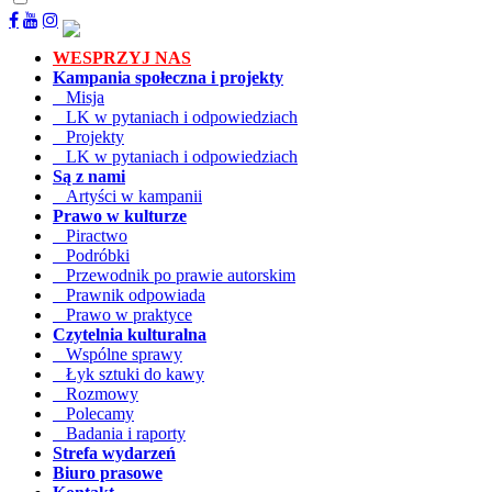
WESPRZYJ NAS
Kampania społeczna i projekty
Misja
LK w pytaniach i odpowiedziach
Projekty
LK w pytaniach i odpowiedziach
Są z nami
Artyści w kampanii
Prawo w kulturze
Piractwo
Podróbki
Przewodnik po prawie autorskim
Prawnik odpowiada
Prawo w praktyce
Czytelnia kulturalna
Wspólne sprawy
Łyk sztuki do kawy
Rozmowy
Polecamy
Badania i raporty
Strefa wydarzeń
Biuro prasowe