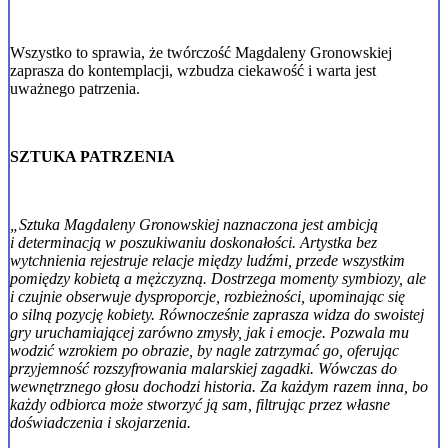
Wszystko to sprawia, że twórczość Magdaleny Gronowskiej
zaprasza do kontemplacji, wzbudza ciekawość i warta jest
uważnego patrzenia.
SZTUKA PATRZENIA
„Sztuka Magdaleny Gronowskiej naznaczona jest ambicją
i determinacją w poszukiwaniu doskonałości. Artystka bez
wytchnienia rejestruje relacje między ludźmi, przede wszystkim
pomiędzy kobietą a mężczyzną. Dostrzega momenty symbiozy, ale
i czujnie obserwuje dysproporcje, rozbieżności, upominając się
o silną pozycję kobiety. Równocześnie zaprasza widza do swoistej
gry uruchamiającej zarówno zmysły, jak i emocje. Pozwala mu
wodzić wzrokiem po obrazie, by nagle zatrzymać go, oferując
przyjemność rozszyfrowania malarskiej zagadki. Wówczas do
wewnętrznego głosu dochodzi historia. Za każdym razem inna, bo
każdy odbiorca może stworzyć ją sam, filtrując przez własne
doświadczenia i skojarzenia.