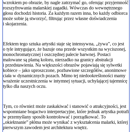
wzrokiem po obrazie, by nagle zatrzymać go, oferując przyjemność
rozszyfrowania malarskiej zagadki. Wówczas do wewnętrznego
głosu dochodzi historia. Za każdym razem inna, bo każdy odbiorca
może sobie ją stworzyć, filtrując przez własne doświadczenia
i skojarzenia.
Efektem tego sztuka artystki staje się intensywna, „żywa”, co jest
o tyle intrygujące, że bazuje ona przede wszystkim na wyciszonej,
monochromatycznej i oszczędnej palecie barwnej. Postaci
malowane są plamą koloru, nierzadko na granicy abstrakcji
i przedstawienia. Na większości obrazów pojawiają się sylwetki
kobiece – jako uproszczone, pozbawione szczegółów, anonimowe
ciała w dynamicznych pozach. Mimo tej niedookreśloności mamy
wrażenie uczestniczenia w intymnej sytuacji, uchylającej tajemnicę
tylko dla naszych oczu.
Tym, co również może zaskakiwać i stanowić o atrakcyjności, jest
wspomniane bogactwo interpretacyjne, które jednak artystka potrafi
w przemyślany sposób kontrolować i porządkować. To
„okiełznanie” płótna może wynikać z wykształcenia malarki, której
pierwszym zawodem jest architektura wnętrz.