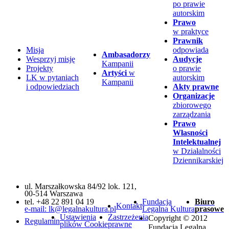
po prawie
autorskim
Prawo
w praktyce
Prawnik
Misja
odpowiada
Ambasadorzy
Wesprzyj misję
Audycje
Kampanii
Projekty
o prawie
Artyści
w
LK w pytaniach
autorskim
Kampanii
i odpowiedziach
Akty prawne
Organizacje
zbiorowego
zarządzania
Prawo
Własności
Intelektualnej
w Działalności
Dziennikarskiej
ul. Marszałkowska 84/92 lok. 121,
00-514 Warszawa
tel. +48 22 891 04 19
Fundacja
Biuro
Kontakt
e-mail: lk@legalnakultura.pl
Legalna Kultura
prasowe
Ustawienia
Zastrzeżenia
Copyright © 2012
Regulamin
plików Cookie
prawne
Fundacja Legalna