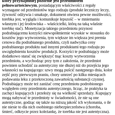
który przynajmniej pozornie jest przedmiotem
pełnowartościowym
, posiadającym właściwości z reguły
wymagane od przedmiotów tego rodzaju (produkt leczniczy leczy,
żywność odżywia i smakuje, dokument otwiera pewne możliwości,
torebka jest, wygląda i komunikuje lepszość – w mniemaniu
własnym i jej środowiska – właścicielki, którą na taką właśnie
torebkę stać). Monetyzacja takiego przedmiotu przynosi
podrabiającemu korzyści niewspółmiernie wysokie w stosunku do
kosztów jego wytworzenia, tym większe im większa jest premia
cenowa dla podrabianego produktu, czyli nadwyżka ceny
podrabianego produktu nad innymi produktami tego rodzaju po
uwzględnieniu kosztów produkcji. Korzyści te podrabiający może
dodatkowo starać się zwiększyć tnąc koszty wytworzenia
przedmiotu, a wychodząc przy tym z założenia, że przedmiot
powinien uchodzić za autentyczny nie dłużej niż do przejścia jego
własności na kupującego: szwy mogą puścić następnego dnia, kolor
zejść przy pierwszym praniu, chory umrzeć po kilku miesiącach
podawania leku z przekroczoną zawartością substancji czynnej.
Podrabiający może też zaniżać cenę przedmiotu podrobionego
względem ceny przedmiotu autentycznego, licząc, że praktyka ta
zachęci kupujących i przełoży się na wielkość sprzedaży. Kupujący
mogą nabywać te przedmioty w świadomości, że nie są one
autentyczne, godząc się także na niższą jakość ich wykonania, o ile
nie niesie to dla nich osobistego niebezpieczeństwa (choroba,
śmierć, odkrycie przez koleżankę, że torebka nie jest autentyczna).