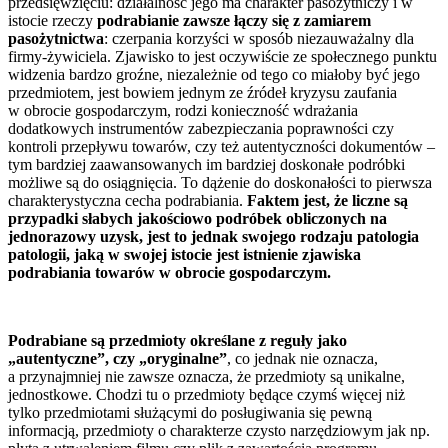
przedsięwzięciu: działalność jego ma charakter pasożytniczy i w
istocie rzeczy
podrabianie zawsze łączy się z zamiarem
pasożytnictwa
: czerpania korzyści w sposób niezauważalny dla
firmy-żywiciela. Zjawisko to jest oczywiście ze społecznego punktu
widzenia bardzo groźne, niezależnie od tego co miałoby być jego
przedmiotem, jest bowiem jednym ze źródeł kryzysu zaufania
w obrocie gospodarczym, rodzi konieczność wdrażania
dodatkowych instrumentów zabezpieczania poprawności czy
kontroli przepływu towarów, czy też autentyczności dokumentów –
tym bardziej zaawansowanych im bardziej doskonałe podróbki
możliwe są do osiągnięcia. To dążenie do doskonałości to pierwsza
charakterystyczna cecha podrabiania.
Faktem jest, że liczne są
przypadki słabych jakościowo podróbek obliczonych na
jednorazowy uzysk, jest to jednak swojego rodzaju patologia
patologii, jaką w swojej istocie jest istnienie zjawiska
podrabiania towarów w obrocie gospodarczym.
Podrabiane są przedmioty określane z reguły jako
„autentyczne”, czy „oryginalne”
, co jednak nie oznacza,
a przynajmniej nie zawsze oznacza, że przedmioty są unikalne,
jednostkowe. Chodzi tu o przedmioty będące czymś więcej niż
tylko przedmiotami służącymi do posługiwania się pewną
informacją, przedmioty o charakterze czysto narzędziowym jak np.