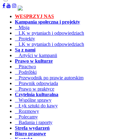
WESPRZYJ NAS
Kampania społeczna i projekty
Misja
LK w pytaniach i odpowiedziach
Projekty
LK w pytaniach i odpowiedziach
Są z nami
Artyści w kampanii
Prawo w kulturze
Piractwo
Podróbki
Przewodnik po prawie autorskim
Prawnik odpowiada
Prawo w praktyce
Czytelnia kulturalna
Wspólne sprawy
Łyk sztuki do kawy
Rozmowy
Polecamy
Badania i raporty
Strefa wydarzeń
Biuro prasowe