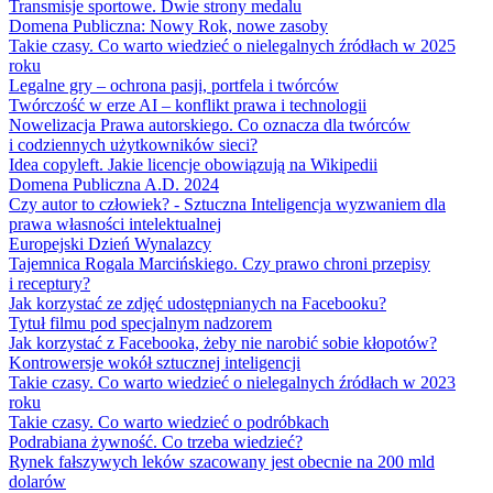
Transmisje sportowe. Dwie strony medalu
Domena Publiczna: Nowy Rok, nowe zasoby
Takie czasy. Co warto wiedzieć o nielegalnych źródłach w 2025
roku
Legalne gry – ochrona pasji, portfela i twórców
Twórczość w erze AI – konflikt prawa i technologii
Nowelizacja Prawa autorskiego. Co oznacza dla twórców
i codziennych użytkowników sieci?
Idea copyleft. Jakie licencje obowiązują na Wikipedii
Domena Publiczna A.D. 2024
Czy autor to człowiek? - Sztuczna Inteligencja wyzwaniem dla
prawa własności intelektualnej
Europejski Dzień Wynalazcy
Tajemnica Rogala Marcińskiego. Czy prawo chroni przepisy
i receptury?
Jak korzystać ze zdjęć udostępnianych na Facebooku?
Tytuł filmu pod specjalnym nadzorem
Jak korzystać z Facebooka, żeby nie narobić sobie kłopotów?
Kontrowersje wokół sztucznej inteligencji
Takie czasy. Co warto wiedzieć o nielegalnych źródłach w 2023
roku
Takie czasy. Co warto wiedzieć o podróbkach
Podrabiana żywność. Co trzeba wiedzieć?
Rynek fałszywych leków szacowany jest obecnie na 200 mld
dolarów