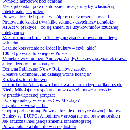
Symbole narodowe pod ochroną
Mecz piłkarski i prawo autorskie – relacja między własnością
intelektualną a sportem
Prawo autorskie i sport – współpraca nie zawsze na medal
Piratowanie książki trwa kilka sekund - czytelniczy paradoks
AI Act w praktyce – co się zmieni dla użytkowników sztucznej
inteligencji?
Mazurek pod ochroną. Ciekawy przypadek prawa autorskiego
w kuchni
Legalne korzystanie ze źródeł kultury – czyli jakie?
100 lat prawa autorskiego w Polsce
Moneta z wizerunkiem Andrzeja Wajdy. Ciekawy przypadek prawa
autorskiego w numizmatyce
Domena Publiczna: Nowy Rok, nowe zasoby
Creative Commons. Jak działają wolne licencje?
Rozkwit sztuki filmowej
Lektor kontra AI - sprawa Jarosława Łukomskiego trafiła do sądu
Kiedy Mikołaj nie respektuje prawa - czyli prawo autorskie
w przedświątecznej gorączce
Do kogo należy wizerunek Św. Mikołaja?
Gry planszowe są na fali
Chopin pod ochroną. Prawo autorskie o muzyce dawnej i ludowej
Banksy vs. EUIPO. Anonimowy artysta nie ma praw autorskich
Jak sztuczna inteligencja zmienia kinematografię
Prawo bohatera filmu do własnej historii