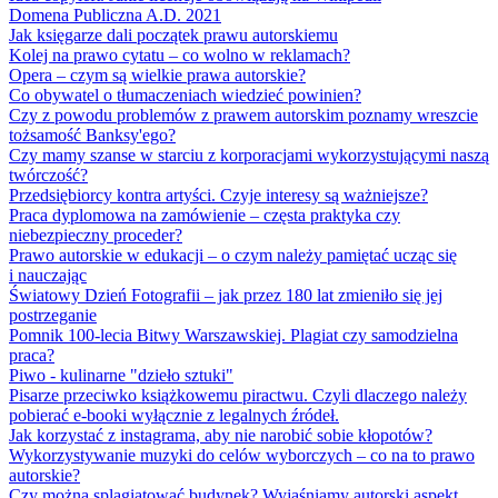
Domena Publiczna A.D. 2021
Jak księgarze dali początek prawu autorskiemu
Kolej na prawo cytatu – co wolno w reklamach?
Opera – czym są wielkie prawa autorskie?
Co obywatel o tłumaczeniach wiedzieć powinien?
Czy z powodu problemów z prawem autorskim poznamy wreszcie
tożsamość Banksy'ego?
Czy mamy szanse w starciu z korporacjami wykorzystującymi naszą
twórczość?
Przedsiębiorcy kontra artyści. Czyje interesy są ważniejsze?
Praca dyplomowa na zamówienie – częsta praktyka czy
niebezpieczny proceder?
Prawo autorskie w edukacji – o czym należy pamiętać ucząc się
i nauczając
Światowy Dzień Fotografii – jak przez 180 lat zmieniło się jej
postrzeganie
Pomnik 100-lecia Bitwy Warszawskiej. Plagiat czy samodzielna
praca?
Piwo - kulinarne "dzieło sztuki"
Pisarze przeciwko książkowemu piractwu. Czyli dlaczego należy
pobierać e-booki wyłącznie z legalnych źródeł.
Jak korzystać z instagrama, aby nie narobić sobie kłopotów?
Wykorzystywanie muzyki do celów wyborczych – co na to prawo
autorskie?
Czy można splagiatować budynek? Wyjaśniamy autorski aspekt