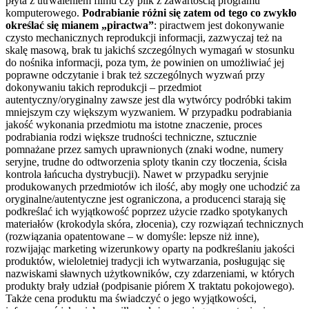
płyta z utrwaleniem filmu czy plik z zawartością programu
komputerowego.
Podrabianie różni się zatem od tego co zwykło
określać się mianem „piractwa”
: piractwem jest dokonywanie
czysto mechanicznych reprodukcji informacji, zazwyczaj też na
skalę masową, brak tu jakichś szczególnych wymagań w stosunku
do nośnika informacji, poza tym, że powinien on umożliwiać jej
poprawne odczytanie i brak też szczególnych wyzwań przy
dokonywaniu takich reprodukcji – przedmiot
autentyczny/oryginalny zawsze jest dla wytwórcy podróbki takim
mniejszym czy większym wyzwaniem. W przypadku podrabiania
jakość wykonania przedmiotu ma istotne znaczenie, proces
podrabiania rodzi większe trudności techniczne, sztucznie
pomnażane przez samych uprawnionych (znaki wodne, numery
seryjne, trudne do odtworzenia sploty tkanin czy tłoczenia, ścisła
kontrola łańcucha dystrybucji). Nawet w przypadku seryjnie
produkowanych przedmiotów ich ilość, aby mogły one uchodzić za
oryginalne/autentyczne jest ograniczona, a producenci starają się
podkreślać ich wyjątkowość poprzez użycie rzadko spotykanych
materiałów (krokodyla skóra, złocenia), czy rozwiązań technicznych
(rozwiązania opatentowane – w domyśle: lepsze niż inne),
rozwijając marketing wizerunkowy oparty na podkreślaniu jakości
produktów, wieloletniej tradycji ich wytwarzania, posługując się
nazwiskami sławnych użytkowników, czy zdarzeniami, w których
produkty brały udział (podpisanie piórem X traktatu pokojowego).
Także cena produktu ma świadczyć o jego wyjątkowości,