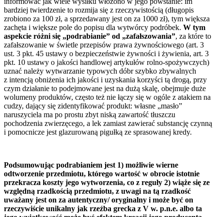
informować jak wiele wysiłku włożono w jego powstanie: im
bardziej twierdzenie to rozmija się z rzeczywistością (długopis
zrobiono za 100 zł, a sprzedawany jest on za 1000 zł), tym większa
zachęta i większe pole do popisu dla wytwórcy podróbek.
W tym
aspekcie różni się „podrabianie” od „zafałszowania”
, za które to
zafałszowanie w świetle przepisów prawa żywnościowego (art. 3
ust. 3 pkt. 45 ustawy o bezpieczeństwie żywności i żywienia, art. 3
pkt. 10 ustawy o jakości handlowej artykułów rolno-spożywczych)
uznać należy wytwarzanie typowych dóbr szybko zbywalnych
z intencją obniżenia ich jakości i uzyskania korzyści tą drogą, przy
czym działanie to podejmowane jest na dużą skalę, obejmuje duże
wolumeny produktów, często też nie łączy się w ogóle z atakiem na
cudzy, dający się zidentyfikować produkt: własne „masło”
naruszyciela ma po prostu zbyt niską zawartość tłuszczu
pochodzenia zwierzęcego, a lek zamiast zawierać substancję czynną
i pomocnicze jest glazurowaną pigułką ze sprasowanej kredy.
Podsumowując podrabianiem jest 1) możliwie wierne
odtworzenie przedmiotu, którego wartość w obrocie istotnie
przekracza koszty jego wytworzenia, co z reguły 2) wiąże się ze
względną rzadkością przedmiotu, z uwagi na tą rzadkość
uważany jest on za autentyczny/ oryginalny i może być on
rzeczywiście unikalny jak rzeźba grecka z V w. p.n.e. albo ta