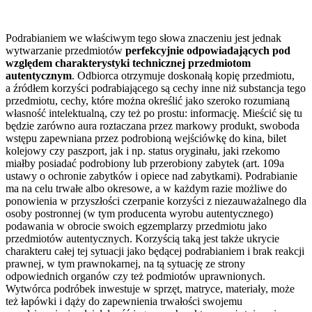
Podrabianiem we właściwym tego słowa znaczeniu jest jednak
wytwarzanie przedmiotów
perfekcyjnie odpowiadających pod
względem charakterystyki technicznej przedmiotom
autentycznym
. Odbiorca otrzymuje doskonałą kopię przedmiotu,
a źródłem korzyści podrabiającego są cechy inne niż substancja tego
przedmiotu, cechy, które można określić jako szeroko rozumianą
własność intelektualną, czy też po prostu: informację. Mieścić się tu
będzie zarówno aura roztaczana przez markowy produkt, swoboda
wstępu zapewniana przez podrobioną wejściówkę do kina, bilet
kolejowy czy paszport, jak i np. status oryginału, jaki rzekomo
miałby posiadać podrobiony lub przerobiony zabytek (art. 109a
ustawy o ochronie zabytków i opiece nad zabytkami). Podrabianie
ma na celu trwałe albo okresowe, a w każdym razie możliwe do
ponowienia w przyszłości czerpanie korzyści z niezauważalnego dla
osoby postronnej (w tym producenta wyrobu autentycznego)
podawania w obrocie swoich egzemplarzy przedmiotu jako
przedmiotów autentycznych. Korzyścią taką jest także ukrycie
charakteru całej tej sytuacji jako będącej podrabianiem i brak reakcji
prawnej, w tym prawnokarnej, na tą sytuację ze strony
odpowiednich organów czy też podmiotów uprawnionych.
Wytwórca podróbek inwestuje w sprzęt, matryce, materiały, może
też łapówki i dąży do zapewnienia trwałości swojemu