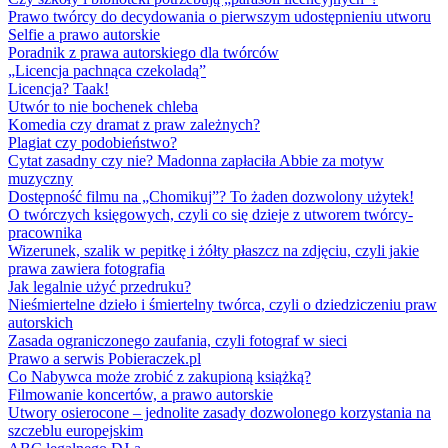
Prawo twórcy do decydowania o pierwszym udostępnieniu utworu
Selfie a prawo autorskie
Poradnik z prawa autorskiego dla twórców
„Licencja pachnąca czekoladą”
Licencja? Taak!
Utwór to nie bochenek chleba
Komedia czy dramat z praw zależnych?
Plagiat czy podobieństwo?
Cytat zasadny czy nie? Madonna zapłaciła Abbie za motyw
muzyczny
Dostępność filmu na „Chomikuj”? To żaden dozwolony użytek!
O twórczych księgowych, czyli co się dzieje z utworem twórcy-
pracownika
Wizerunek, szalik w pepitkę i żółty płaszcz na zdjęciu, czyli jakie
prawa zawiera fotografia
Jak legalnie użyć przedruku?
Nieśmiertelne dzieło i śmiertelny twórca, czyli o dziedziczeniu praw
autorskich
Zasada ograniczonego zaufania, czyli fotograf w sieci
Prawo a serwis Pobieraczek.pl
Co Nabywca może zrobić z zakupioną książką?
Filmowanie koncertów, a prawo autorskie
Utwory osierocone – jednolite zasady dozwolonego korzystania na
szczeblu europejskim