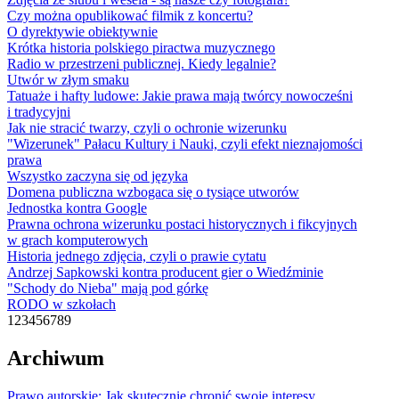
Czy można opublikować filmik z koncertu?
O dyrektywie obiektywnie
Krótka historia polskiego piractwa muzycznego
Radio w przestrzeni publicznej. Kiedy legalnie?
Utwór w złym smaku
Tatuaże i hafty ludowe: Jakie prawa mają twórcy nowocześni
i tradycyjni
Jak nie stracić twarzy, czyli o ochronie wizerunku
"Wizerunek" Pałacu Kultury i Nauki, czyli efekt nieznajomości
prawa
Wszystko zaczyna się od języka
Domena publiczna wzbogaca się o tysiące utworów
Jednostka kontra Google
Prawna ochrona wizerunku postaci historycznych i fikcyjnych
w grach komputerowych
Historia jednego zdjęcia, czyli o prawie cytatu
Andrzej Sapkowski kontra producent gier o Wiedźminie
"Schody do Nieba" mają pod górkę
RODO w szkołach
1
2
3
4
5
6
7
8
9
Archiwum
Prawo autorskie: Jak skutecznie chronić swoje interesy