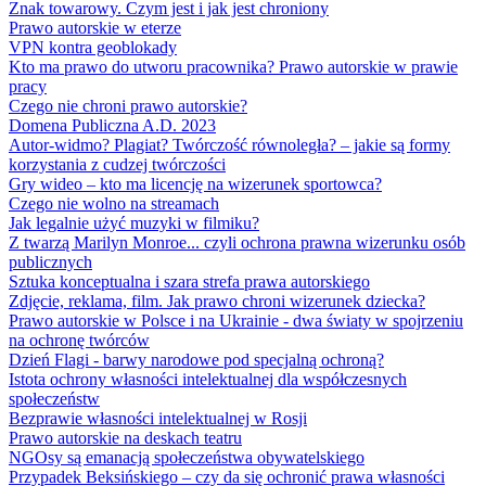
Znak towarowy. Czym jest i jak jest chroniony
Prawo autorskie w eterze
VPN kontra geoblokady
Kto ma prawo do utworu pracownika? Prawo autorskie w prawie
pracy
Czego nie chroni prawo autorskie?
Domena Publiczna A.D. 2023
Autor-widmo? Plagiat? Twórczość równoległa? – jakie są formy
korzystania z cudzej twórczości
Gry wideo – kto ma licencję na wizerunek sportowca?
Czego nie wolno na streamach
Jak legalnie użyć muzyki w filmiku?
Z twarzą Marilyn Monroe... czyli ochrona prawna wizerunku osób
publicznych
Sztuka konceptualna i szara strefa prawa autorskiego
Zdjęcie, reklama, film. Jak prawo chroni wizerunek dziecka?
Prawo autorskie w Polsce i na Ukrainie - dwa światy w spojrzeniu
na ochronę twórców
Dzień Flagi - barwy narodowe pod specjalną ochroną?
Istota ochrony własności intelektualnej dla współczesnych
społeczeństw
Bezprawie własności intelektualnej w Rosji
Prawo autorskie na deskach teatru
NGOsy są emanacją społeczeństwa obywatelskiego
Przypadek Beksińskiego – czy da się ochronić prawa własności