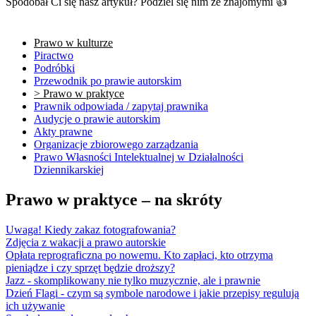
Spodobał Ci się nasz artykuł? Podziel się nim ze znajomymi 👍
Prawo w kulturze
Piractwo
Podróbki
Przewodnik po prawie autorskim
> Prawo w praktyce
Prawnik odpowiada / zapytaj prawnika
Audycje o prawie autorskim
Akty prawne
Organizacje zbiorowego zarządzania
Prawo Własności Intelektualnej w Działalności
Dziennikarskiej
Prawo w praktyce – na skróty
Uwaga! Kiedy zakaz fotografowania?
Zdjęcia z wakacji a prawo autorskie
Opłata reprograficzna po nowemu. Kto zapłaci, kto otrzyma
pieniądze i czy sprzęt będzie droższy?
Jazz - skomplikowany nie tylko muzycznie, ale i prawnie
Dzień Flagi - czym są symbole narodowe i jakie przepisy regulują
ich używanie