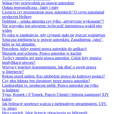
Wakacyjny przewodnik po prawie autorskim
Opłata reprograficzna - fakty i mity
Licencja czy przeniesienie praw autorskich? O czym zapomniał
producent Helleny
Dubbing – sztuka aktorska czy tylko „artystyczne wykonanie”?
Nie wszystko jest utworem: twórczość internetowa wokół gier
wideo
Po roku w zamknięciu, gdy czytanie stało się jeszcze ważniejsze
Sztuczna inteligencja w prawie autorskim. Zagadnienia „jutra”,
które są już aktualne.
Precedens, który zmieni prawa autorskie do aplikacji
Mazurek pod ochroną. Prawo autorskie w kuchni
Twórcy memów też mają prawa autorskie. Gdzie leży granica
modyfikacji utworu?
Wszyscy jesteśmy konsumentami. Jak dbać o swoje prawa
w Internecie?
Reksio przed sądem. Kto zdobędzie prawa do kultowej postaci?
Czy głos lektora jest chroniony przez prawo autorskie?
Lamborghini vs. producent mebli. Prawo autorskie nie tylko
w kulturze
Tytus, Romek i A’Tomek. Papcio Chmiel i historia zaginionej XIV
księgi
Jak federacje sportowe walczą z nielegalnym streamingiem. UFC
vs. piraci
Idea copyleft. Jakie licencje obowiązują na Wikipedii