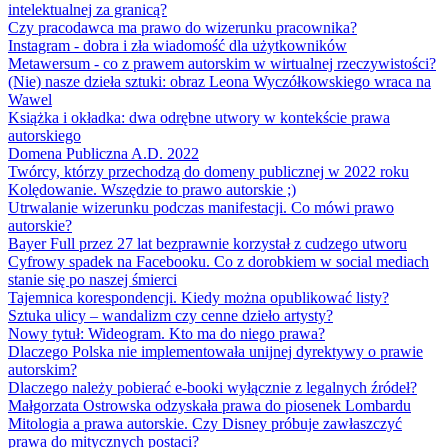
intelektualnej za granicą?
Czy pracodawca ma prawo do wizerunku pracownika?
Instagram - dobra i zła wiadomość dla użytkowników
Metawersum - co z prawem autorskim w wirtualnej rzeczywistości?
(Nie) nasze dzieła sztuki: obraz Leona Wyczółkowskiego wraca na
Wawel
Książka i okładka: dwa odrębne utwory w kontekście prawa
autorskiego
Domena Publiczna A.D. 2022
Twórcy, którzy przechodzą do domeny publicznej w 2022 roku
Kolędowanie. Wszędzie to prawo autorskie ;)
Utrwalanie wizerunku podczas manifestacji. Co mówi prawo
autorskie?
Bayer Full przez 27 lat bezprawnie korzystał z cudzego utworu
Cyfrowy spadek na Facebooku. Co z dorobkiem w social mediach
stanie się po naszej śmierci
Tajemnica korespondencji. Kiedy można opublikować listy?
Sztuka ulicy – wandalizm czy cenne dzieło artysty?
Nowy tytuł: Wideogram. Kto ma do niego prawa?
Dlaczego Polska nie implementowała unijnej dyrektywy o prawie
autorskim?
Dlaczego należy pobierać e-booki wyłącznie z legalnych źródeł?
Małgorzata Ostrowska odzyskała prawa do piosenek Lombardu
Mitologia a prawa autorskie. Czy Disney próbuje zawłaszczyć
prawa do mitycznych postaci?