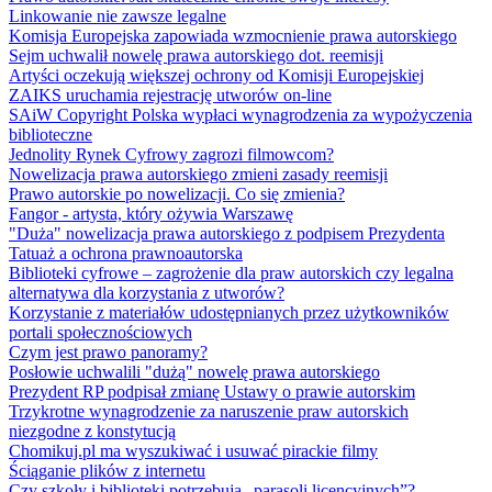
Linkowanie nie zawsze legalne
Komisja Europejska zapowiada wzmocnienie prawa autorskiego
Sejm uchwalił nowelę prawa autorskiego dot. reemisji
Artyści oczekują większej ochrony od Komisji Europejskiej
ZAIKS uruchamia rejestrację utworów on-line
SAiW Copyright Polska wypłaci wynagrodzenia za wypożyczenia
biblioteczne
Jednolity Rynek Cyfrowy zagrozi filmowcom?
Nowelizacja prawa autorskiego zmieni zasady reemisji
Prawo autorskie po nowelizacji. Co się zmienia?
Fangor - artysta, który ożywia Warszawę
"Duża" nowelizacja prawa autorskiego z podpisem Prezydenta
Tatuaż a ochrona prawnoautorska
Biblioteki cyfrowe – zagrożenie dla praw autorskich czy legalna
alternatywa dla korzystania z utworów?
Korzystanie z materiałów udostępnianych przez użytkowników
portali społecznościowych
Czym jest prawo panoramy?
Posłowie uchwalili "dużą" nowelę prawa autorskiego
Prezydent RP podpisał zmianę Ustawy o prawie autorskim
Trzykrotne wynagrodzenie za naruszenie praw autorskich
niezgodne z konstytucją
Chomikuj.pl ma wyszukiwać i usuwać pirackie filmy
Ściąganie plików z internetu
Czy szkoły i biblioteki potrzebują „parasoli licencyjnych”?