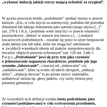
„wykonać imitację jakiejś rzeczy mającą uchodzić za oryginał”.
W języku prawnym termin „podrabianie” spotkać można w prawie
karnym: „Kto, w celu użycia za autentyczny, podrabia lub przerabia
dokument lub takiego dokumentu jako autentycznego używa [...]”
(art. 270 § 1 K.k. i podobnie wiele innych) i w prawie własności
przemysłowej: „Ilekroć w ustawie jest mowa o […] znakach
towarowych podrobionych – rozumie się przez to użyte bezprawnie
znaki identyczne lub takie, które nie mogą być odróżnione
w zwykłych warunkach obrotu od znaków zarejestrowanych, dla
towarów objętych prawem ochronnym” (art. 120 ust. 3 pkt 3
P.w.p.).
„Podrabianie” jawi się przy tym jako czynność
o jednoznacznie nagannym charakterze, podobnie jak jego
synonim „fałszowanie”
, a inaczej niż „imitowanie” czy
„naśladowanie”, które są wolne od takich obciążeń, „imitacja
skóry”, „imitacja drewna” to po prostu nazwy materiałów,
naśladować można np. głosy ptaków, czy ruchy trenera przy
porannej gimnastyce.
Ze wszystkich tych definicji wynika
istota podrabiania jako
czynności podejmowanej w celu wytworzenia przedmiotu,