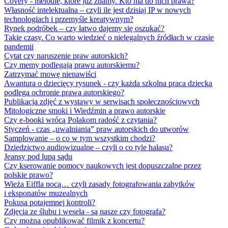
Covery - melodie, które już znamy. Kto ma do nich prawa?
Własność intelektualna – czyli ile jest dzisiaj IP w nowych
technologiach i przemyśle kreatywnym?
Rynek podróbek – czy łatwo dajemy się oszukać?
Takie czasy. Co warto wiedzieć o nielegalnych źródłach w czasie
pandemii
Cytat czy naruszenie praw autorskich?
Czy memy podlegają prawu autorskiemu?
Zatrzymać mowę nienawiści
Awantura o dziecięcy rysunek - czy każda szkolna praca dziecka
podlega ochronie prawa autorskiego?
Publikacja zdjęć z wystawy w serwisach społecznościowych
Mitologiczne smoki i Wiedźmin a prawo autorskie
Czy e-booki wrócą Polakom radość z czytania?
Styczeń - czas „uwalniania” praw autorskich do utworów
Samplowanie – o co w tym wszystkim chodzi?
Dziedzictwo audiowizualne – czyli o co tyle hałasu?
Jeansy pod lupą sądu
Czy kserowanie pomocy naukowych jest dopuszczalne przez
polskie prawo?
Wieża Eiffla nocą… czyli zasady fotografowania zabytków
i eksponatów muzealnych
Pokusa potajemnej kontroli?
Zdjęcia ze ślubu i wesela - są nasze czy fotografa?
Czy można opublikować filmik z koncertu?