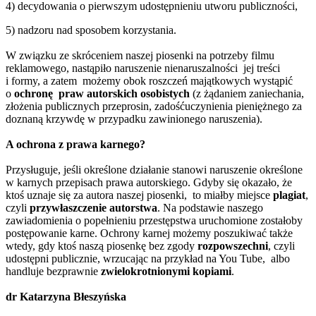
4) decydowania o pierwszym udostępnieniu utworu publiczności,
5) nadzoru nad sposobem korzystania.
W związku ze skróceniem naszej piosenki na potrzeby filmu
reklamowego, nastąpiło naruszenie nienaruszalności jej treści
i formy, a zatem możemy obok roszczeń majątkowych wystąpić
o
ochronę praw autorskich osobistych
(z żądaniem zaniechania,
złożenia publicznych przeprosin, zadośćuczynienia pieniężnego za
doznaną krzywdę w przypadku zawinionego naruszenia).
A ochrona z prawa karnego?
Przysługuje, jeśli określone działanie stanowi naruszenie określone
w karnych przepisach prawa autorskiego. Gdyby się okazało, że
ktoś uznaje się za autora naszej piosenki, to miałby miejsce
plagiat
,
czyli
przywłaszczenie autorstwa
. Na podstawie naszego
zawiadomienia o popełnieniu przestępstwa uruchomione zostałoby
postępowanie karne. Ochrony karnej możemy poszukiwać także
wtedy, gdy ktoś naszą piosenkę bez zgody
rozpowszechni
, czyli
udostępni publicznie, wrzucając na przykład na You Tube, albo
handluje bezprawnie
zwielokrotnionymi kopiami
.
dr Katarzyna Błeszyńska