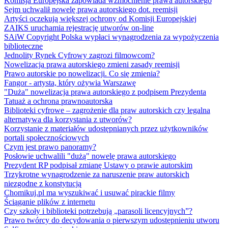
Komisja Europejska zapowiada wzmocnienie prawa autorskiego
Sejm uchwalił nowelę prawa autorskiego dot. reemisji
Artyści oczekują większej ochrony od Komisji Europejskiej
ZAIKS uruchamia rejestrację utworów on-line
SAiW Copyright Polska wypłaci wynagrodzenia za wypożyczenia
biblioteczne
Jednolity Rynek Cyfrowy zagrozi filmowcom?
Nowelizacja prawa autorskiego zmieni zasady reemisji
Prawo autorskie po nowelizacji. Co się zmienia?
Fangor - artysta, który ożywia Warszawę
"Duża" nowelizacja prawa autorskiego z podpisem Prezydenta
Tatuaż a ochrona prawnoautorska
Biblioteki cyfrowe – zagrożenie dla praw autorskich czy legalna
alternatywa dla korzystania z utworów?
Korzystanie z materiałów udostępnianych przez użytkowników
portali społecznościowych
Czym jest prawo panoramy?
Posłowie uchwalili "dużą" nowelę prawa autorskiego
Prezydent RP podpisał zmianę Ustawy o prawie autorskim
Trzykrotne wynagrodzenie za naruszenie praw autorskich
niezgodne z konstytucją
Chomikuj.pl ma wyszukiwać i usuwać pirackie filmy
Ściąganie plików z internetu
Czy szkoły i biblioteki potrzebują „parasoli licencyjnych”?
Prawo twórcy do decydowania o pierwszym udostępnieniu utworu