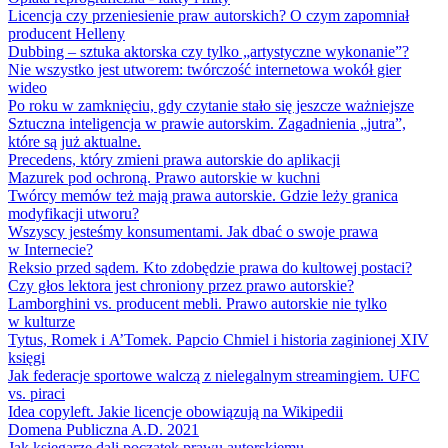
Licencja czy przeniesienie praw autorskich? O czym zapomniał
producent Helleny
Dubbing – sztuka aktorska czy tylko „artystyczne wykonanie”?
Nie wszystko jest utworem: twórczość internetowa wokół gier
wideo
Po roku w zamknięciu, gdy czytanie stało się jeszcze ważniejsze
Sztuczna inteligencja w prawie autorskim. Zagadnienia „jutra”,
które są już aktualne.
Precedens, który zmieni prawa autorskie do aplikacji
Mazurek pod ochroną. Prawo autorskie w kuchni
Twórcy memów też mają prawa autorskie. Gdzie leży granica
modyfikacji utworu?
Wszyscy jesteśmy konsumentami. Jak dbać o swoje prawa
w Internecie?
Reksio przed sądem. Kto zdobędzie prawa do kultowej postaci?
Czy głos lektora jest chroniony przez prawo autorskie?
Lamborghini vs. producent mebli. Prawo autorskie nie tylko
w kulturze
Tytus, Romek i A’Tomek. Papcio Chmiel i historia zaginionej XIV
księgi
Jak federacje sportowe walczą z nielegalnym streamingiem. UFC
vs. piraci
Idea copyleft. Jakie licencje obowiązują na Wikipedii
Domena Publiczna A.D. 2021
Jak księgarze dali początek prawu autorskiemu