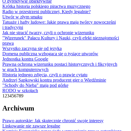
O dyrektywie obiektywnie
Krótka historia polskiego piractwa muzycznego
Radio w przestrzeni publicznej. Kiedy legalnie?
Utwór w złym smaku
Tatuaże i hafty ludowe: Jakie prawa mają twórcy nowocześni
i tradycyjni
Jak nie stracić twarzy, czyli o ochronie wizerunku
"Wizerunek" Pałacu Kultury i Nauki, czyli efekt nieznajomości
prawa
Wszystko zaczyna się od języka
Domena publiczna wzbogaca się o tysiące utworów
Jednostka kontra Google
Prawna ochrona wizerunku postaci historycznych i fikcyjnych
w grach komputerowych
Historia jednego zdjęcia, czyli o prawie cytatu
Andrzej Sapkowski kontra producent gier o Wiedźminie
"Schody do Nieba" mają pod górkę
RODO w szkołach
1
2
3
4
5
6
7
8
9
Archiwum
Prawo autorskie: Jak skutecznie chronić swoje interesy
Linkowanie nie zawsze legalne