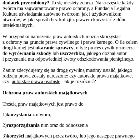
dodatek przerobiony?
To się niestety zdarza. Na szczęście każdy
twórca ma zagwarantowane prawo ochrony, a Fundacja Legalna
Kultura uświadamia zarówno twórcom, jak i użytkownikom
utworów, w jaki sposób bez kolizji z prawem korzystać z dóbr
intelektualnych.
W przypadku naruszenia praw autorskich można skorzystać
z ochrony na gruncie prawa cywilnego i prawa karnego. O ile celem
drogi karnej jest
ukaranie sprawcy
, o tyle proces cywilny zmierza
do
wyrównania szkody
lub
uszczerbku
, jakiego doznał autor
i przyznania mu odpowiedniej kwoty odszkodowania pieniężnego.
Zanim zdecydujemy się na drogę cywilną musimy ustalić, jakiego
rodzaju prawa zostały naruszone: czy
autorskie prawa majątkowe
,
czy
autorskie prawa osobiste
. Jak je rozróżnić?
Ochrona praw autorskich majątkowych
Treścią praw majątkowych jest prawo do
1)
korzystania
z utworu,
2)
rozporządzania
nim oraz do odnoszenia
3)
korzyści
majątkowych przez twórcę lub jego następcę prawnego