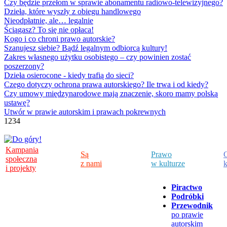
Czy będzie przełom w sprawie abonamentu radiowo-telewizyjnego?
Dzieła, które wyszły z obiegu handlowego
Nieodpłatnie, ale… legalnie
Ściągasz? To się nie opłaca!
Kogo i co chroni prawo autorskie?
Szanujesz siebie? Bądź legalnym odbiorcą kultury!
Zakres własnego użytku osobistego – czy powinien zostać
poszerzony?
Dzieła osierocone - kiedy trafią do sieci?
Czego dotyczy ochrona prawa autorskiego? Ile trwa i od kiedy?
Czy umowy międzynarodowe mają znaczenie, skoro mamy polską
ustawę?
Utwór w prawie autorskim i prawach pokrewnych
1
2
3
4
Kampania
Są
Prawo
C
społeczna
z nami
w kulturze
k
i projekty
Piractwo
Podróbki
Przewodnik
po prawie
autorskim