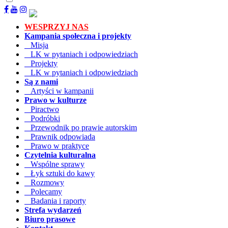
WESPRZYJ NAS
Kampania społeczna i projekty
Misja
LK w pytaniach i odpowiedziach
Projekty
LK w pytaniach i odpowiedziach
Są z nami
Artyści w kampanii
Prawo w kulturze
Piractwo
Podróbki
Przewodnik po prawie autorskim
Prawnik odpowiada
Prawo w praktyce
Czytelnia kulturalna
Wspólne sprawy
Łyk sztuki do kawy
Rozmowy
Polecamy
Badania i raporty
Strefa wydarzeń
Biuro prasowe