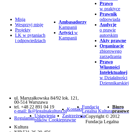
Prawo
w praktyce
Prawnik
Misja
odpowiada
Ambasadorzy
Wesprzyj misję
Audycje
Kampanii
Projekty
o prawie
Artyści
w
LK w pytaniach
autorskim
Kampanii
i odpowiedziach
Akty prawne
Organizacje
zbiorowego
zarządzania
Prawo
Własności
Intelektualnej
w Działalności
Dziennikarskiej
ul. Marszałkowska 84/92 lok. 121,
00-514 Warszawa
tel. +48 22 891 04 19
Fundacja
Biuro
Kontakt
e-mail: lk@legalnakultura.pl
Legalna Kultura
prasowe
Ustawienia
Zastrzeżenia
Copyright © 2012
Regulamin
plików Cookie
prawne
Fundacja Legalna
Kultura