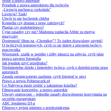
Selfie a prawo autorskie
Poradnik z prawa autorskiego dla twórców
„Licencja pachnąca czekoladą”
Licencja? Taak!
Utwór to nie bochenek chleba
Komedia czy dramat z praw zależnych?
Plagiat czy podobieństwo?
Cytat zasadny czy nie? Madonna zapłaciła Abbie za motyw
muzyczny
Dostępność filmu na „Chomikuj”? To żaden dozwolony użytek!
O twórczych księgowych, czyli co się dzieje z utworem twórcy-
pracownika
Wizerunek, szalik w pepitkę i żółty płaszcz na zdjęciu, czyli jakie
prawa zawiera fotografia
Jak legalnie użyć przedruku?
Nieśmiertelne dzieło i śmiertelny twórca, czyli o dziedziczeniu praw
autorskich
Zasada ograniczonego zaufania, czyli fotograf w sieci
Prawo a serwis Pobieraczek.pl
Co Nabywca może zrobić z zakupioną książką?
Filmowanie koncertów, a prawo autorskie
Utwory osierocone – jednolite zasady dozwolonego korzystania na
szczeblu europejskim
ABC legalnego DJ-a
Filmowcy pytają ministra o przekształcenia