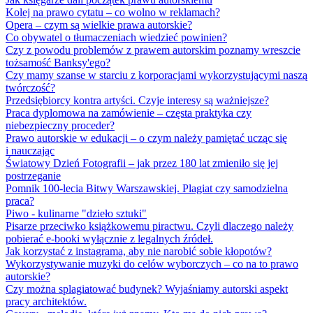
Kolej na prawo cytatu – co wolno w reklamach?
Opera – czym są wielkie prawa autorskie?
Co obywatel o tłumaczeniach wiedzieć powinien?
Czy z powodu problemów z prawem autorskim poznamy wreszcie
tożsamość Banksy'ego?
Czy mamy szanse w starciu z korporacjami wykorzystującymi naszą
twórczość?
Przedsiębiorcy kontra artyści. Czyje interesy są ważniejsze?
Praca dyplomowa na zamówienie – częsta praktyka czy
niebezpieczny proceder?
Prawo autorskie w edukacji – o czym należy pamiętać ucząc się
i nauczając
Światowy Dzień Fotografii – jak przez 180 lat zmieniło się jej
postrzeganie
Pomnik 100-lecia Bitwy Warszawskiej. Plagiat czy samodzielna
praca?
Piwo - kulinarne "dzieło sztuki"
Pisarze przeciwko książkowemu piractwu. Czyli dlaczego należy
pobierać e-booki wyłącznie z legalnych źródeł.
Jak korzystać z instagrama, aby nie narobić sobie kłopotów?
Wykorzystywanie muzyki do celów wyborczych – co na to prawo
autorskie?
Czy można splagiatować budynek? Wyjaśniamy autorski aspekt
pracy architektów.