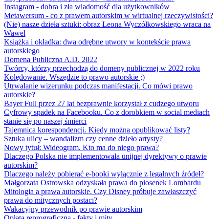
Instagram - dobra i zła wiadomość dla użytkowników
Metawersum - co z prawem autorskim w wirtualnej rzeczywistości?
(Nie) nasze dzieła sztuki: obraz Leona Wyczółkowskiego wraca na
Wawel
Książka i okładka: dwa odrębne utwory w kontekście prawa
autorskiego
Domena Publiczna A.D. 2022
Twórcy, którzy przechodzą do domeny publicznej w 2022 roku
Kolędowanie. Wszędzie to prawo autorskie ;)
Utrwalanie wizerunku podczas manifestacji. Co mówi prawo
autorskie?
Bayer Full przez 27 lat bezprawnie korzystał z cudzego utworu
Cyfrowy spadek na Facebooku. Co z dorobkiem w social mediach
stanie się po naszej śmierci
Tajemnica korespondencji. Kiedy można opublikować listy?
Sztuka ulicy – wandalizm czy cenne dzieło artysty?
Nowy tytuł: Wideogram. Kto ma do niego prawa?
Dlaczego Polska nie implementowała unijnej dyrektywy o prawie
autorskim?
Dlaczego należy pobierać e-booki wyłącznie z legalnych źródeł?
Małgorzata Ostrowska odzyskała prawa do piosenek Lombardu
Mitologia a prawa autorskie. Czy Disney próbuje zawłaszczyć
prawa do mitycznych postaci?
Wakacyjny przewodnik po prawie autorskim
Opłata reprograficzna - fakty i mity