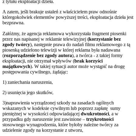
z tytułu eksploatacji dzieła.
A zatem, jeśli brakuje ustaleń z właścicielem praw odnośnie
któregokolwiek elementów powyższej treści, eksploatacja dzieła jest
bezprawna.
Załóżmy, że agencja reklamowa wykorzystała fragment piosenki
przez nas napisanej w reklamie telewizyjnej
(korzystanie
bez
zgody twórcy
), następnie prawa do nadań filmu reklamowego z tą
piosenką udzielono telewizji w której reklama była nadawana
(
rozporządzenie bez zgody autora
), a twórca - z takiej formy
eksploatacji, nie otrzymał wpływów (
brak korzyści
majątkowych
). W takiej sytuacji autor może wystąpić na drogę
postępowania cywilnego, żądając:
1) zaniechania naruszenia,
2) usunięcia jego skutków,
3)naprawienia wyrządzonej szkody na zasadach ogólnych
wskazanych w kodeksie cywilnym lub poprzez zapłatę sumy
pieniężnej w wysokości odpowiadającej
dwukrotności
, a w
przypadku gdy naruszenie jest zawinione –
trzykrotności
stosownego wynagrodzenia, które byłoby należne twórcy za
udzielenie zgody na korzystanie z utworu,