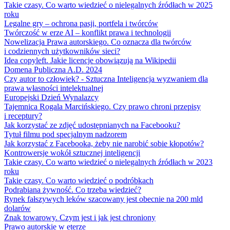
Takie czasy. Co warto wiedzieć o nielegalnych źródłach w 2025
roku
Legalne gry – ochrona pasji, portfela i twórców
Twórczość w erze AI – konflikt prawa i technologii
Nowelizacja Prawa autorskiego. Co oznacza dla twórców
i codziennych użytkowników sieci?
Idea copyleft. Jakie licencje obowiązują na Wikipedii
Domena Publiczna A.D. 2024
Czy autor to człowiek? - Sztuczna Inteligencja wyzwaniem dla
prawa własności intelektualnej
Europejski Dzień Wynalazcy
Tajemnica Rogala Marcińskiego. Czy prawo chroni przepisy
i receptury?
Jak korzystać ze zdjęć udostępnianych na Facebooku?
Tytuł filmu pod specjalnym nadzorem
Jak korzystać z Facebooka, żeby nie narobić sobie kłopotów?
Kontrowersje wokół sztucznej inteligencji
Takie czasy. Co warto wiedzieć o nielegalnych źródłach w 2023
roku
Takie czasy. Co warto wiedzieć o podróbkach
Podrabiana żywność. Co trzeba wiedzieć?
Rynek fałszywych leków szacowany jest obecnie na 200 mld
dolarów
Znak towarowy. Czym jest i jak jest chroniony
Prawo autorskie w eterze