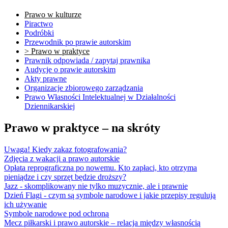
Prawo w kulturze
Piractwo
Podróbki
Przewodnik po prawie autorskim
> Prawo w praktyce
Prawnik odpowiada / zapytaj prawnika
Audycje o prawie autorskim
Akty prawne
Organizacje zbiorowego zarządzania
Prawo Własności Intelektualnej w Działalności
Dziennikarskiej
Prawo w praktyce – na skróty
Uwaga! Kiedy zakaz fotografowania?
Zdjęcia z wakacji a prawo autorskie
Opłata reprograficzna po nowemu. Kto zapłaci, kto otrzyma
pieniądze i czy sprzęt będzie droższy?
Jazz - skomplikowany nie tylko muzycznie, ale i prawnie
Dzień Flagi - czym są symbole narodowe i jakie przepisy regulują
ich używanie
Symbole narodowe pod ochroną
Mecz piłkarski i prawo autorskie – relacja między własnością