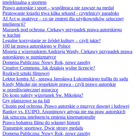
intelektualną a sportem
Prawo autorskie i sport – współpraca nie zawsze na medal
Piratowanie książki trwa kilka sekund - czytelniczy paradoks
AI Act w praktyce – co się zmieni dla użytkowników sztucznej
inteligencji?
Mazurek pod ochroną. Ciekawy przypadek prawa autorskiego
w kuchni
Legalne korzystanie ze źródeł kultury – czyli jakie?
100 lat prawa autorskiego w Polsce
Moneta z wizerunkiem Andrzeja Wajdy. Ciekawy przypadek prawa
autorskiego w numizmatyce
Domena Publiczna: Nowy Rok, nowe zasoby
Creative Commons. Jak działają wolne licencje?
Rozkwit sztuki filmowej
Lektor kontra AI - sprawa Jarosława Łukomskiego trafiła do sądu
Kiedy Mikołaj nie respektuje prawa - czyli prawo autorskie
w przedświątecznej gorączce
Do kogo należy wizerunek Św. Mikołaja?
Gry planszowe są na fali
Chopin pod ochroną. Prawo autorskie o muzyce dawnej i ludowej
Banksy vs. EUIPO. Anonimowy artysta nie ma praw autorskich
Jak sztuczna inteligencja zmienia kinematografię
Prawo bohatera filmu do własnej historii
Transmisje sportowe. Dwie strony medalu
Domena Publiczna: Nowy Rok, nowe zasoby