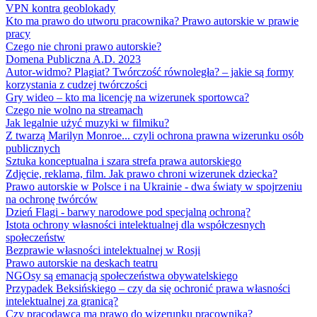
VPN kontra geoblokady
Kto ma prawo do utworu pracownika? Prawo autorskie w prawie
pracy
Czego nie chroni prawo autorskie?
Domena Publiczna A.D. 2023
Autor-widmo? Plagiat? Twórczość równoległa? – jakie są formy
korzystania z cudzej twórczości
Gry wideo – kto ma licencję na wizerunek sportowca?
Czego nie wolno na streamach
Jak legalnie użyć muzyki w filmiku?
Z twarzą Marilyn Monroe... czyli ochrona prawna wizerunku osób
publicznych
Sztuka konceptualna i szara strefa prawa autorskiego
Zdjęcie, reklama, film. Jak prawo chroni wizerunek dziecka?
Prawo autorskie w Polsce i na Ukrainie - dwa światy w spojrzeniu
na ochronę twórców
Dzień Flagi - barwy narodowe pod specjalną ochroną?
Istota ochrony własności intelektualnej dla współczesnych
społeczeństw
Bezprawie własności intelektualnej w Rosji
Prawo autorskie na deskach teatru
NGOsy są emanacją społeczeństwa obywatelskiego
Przypadek Beksińskiego – czy da się ochronić prawa własności
intelektualnej za granicą?
Czy pracodawca ma prawo do wizerunku pracownika?