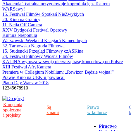
Akademia Teatralna przygotowuje koprodukcję z Teatrem
WARSawy!
15. Festiwal Filmów-Spotkań NieZwykłych
20. Kino na Granicy
11. Netia Off Camera
XXV Bydgoski Festiwal Operowy
Kultura Nieponura
Warszawski Weekend Księgarń Kameralnych
32. Tarnowska Nagroda Filmowa
15. Studencki Przegląd Filmowy czASKina
24. Festiwal Filmowy Wiosna Filmów
KALINA wyrusza w swoją pierwszą trasę koncertową po Polsce
XIII Festiwal AfryKamera
Premiera w Collegium Nobilium: „Rewizor. Będzie wojna!”
Prawie Kino na UEK-u powraca!
Piano Day Warsaw 2018
1
2
3
4
5
6
7
8
9
10
Kampania
Są
Prawo
C
społeczna
z nami
w kulturze
k
i projekty
Piractwo