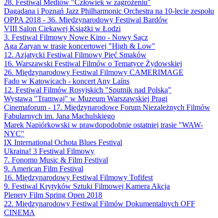
28. Festiwal Mediów "Człowiek w zagrożeniu"
Dagadana i Poznań Jazz Philharmonic Orchestra na 10-lecie zespołu
OPPA 2018 - 36. Międzynarodowy Festiwal Bardów
VIII Salon Ciekawej Książki w Łodzi
3. Festiwal Filmowy Nowe Kino - Nowy Sącz
Aga Zaryan w trasie koncertowej "High & Low"
12. Azjatycki Festiwal Filmowy Pięć Smaków
16. Warszawski Festiwal Filmów o Tematyce Żydowskiej
26. Międzynarodowy Festiwal Filmowy CAMERIMAGE
Fado w Katowicach - koncert Any Laíns
12. Festiwal Filmów Rosyjskich "Sputnik nad Polską"
Wystawa "Tramwaj" w Muzeum Warszawskiej Pragi
Cinemaforum - 17. Międzynarodowe Forum Niezależnych Filmów
Fabularnych im. Jana Machulskiego
Marek Napiórkowski w prawdopodobnie ostatniej trasie "WAW-
NYC"
IX International Ochota Blues Festival
Ukraina! 3 Festiwal Filmowy
7. Fonomo Music & Film Festival
9. American Film Festival
16. Międzynarodowy Festiwal Filmowy Tofifest
9. Festiwal Krytyków Sztuki Filmowej Kamera Akcja
Plenery Film Spring Open 2018
22. Międzynarodowy Festiwal Filmów Dokumentalnych OFF
CINEMA