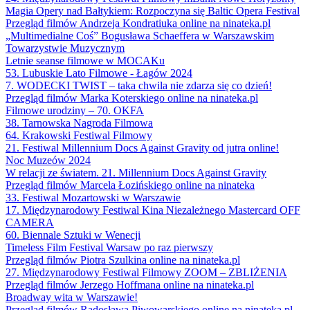
Magia Opery nad Bałtykiem: Rozpoczyna się Baltic Opera Festival
Przegląd filmów Andrzeja Kondratiuka online na ninateka.pl
„Multimedialne Coś” Bogusława Schaeffera w Warszawskim
Towarzystwie Muzycznym
Letnie seanse filmowe w MOCAKu
53. Lubuskie Lato Filmowe - Łagów 2024
7. WODECKI TWIST – taka chwila nie zdarza się co dzień!
Przegląd filmów Marka Koterskiego online na ninateka.pl
Filmowe urodziny – 70. OKFA
38. Tarnowska Nagroda Filmowa
64. Krakowski Festiwal Filmowy
21. Festiwal Millennium Docs Against Gravity od jutra online!
Noc Muzeów 2024
W relacji ze światem. 21. Millennium Docs Against Gravity
Przegląd filmów Marcela Łozińskiego online na ninateka
33. Festiwal Mozartowski w Warszawie
17. Międzynarodowy Festiwal Kina Niezależnego Mastercard OFF
CAMERA
60. Biennale Sztuki w Wenecji
Timeless Film Festival Warsaw po raz pierwszy
Przegląd filmów Piotra Szulkina online na ninateka.pl
27. Międzynarodowy Festiwal Filmowy ZOOM – ZBLIŻENIA
Przegląd filmów Jerzego Hoffmana online na ninateka.pl
Broadway wita w Warszawie!
Przegląd filmów Radosława Piwowarskiego online na ninateka.pl