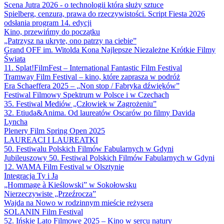
Scena Jutra 2026 - o technologii która służy sztuce
Spielberg, cenzura, prawa do rzeczywistości. Script Fiesta 2026
odsłania program 14. edycji
Kino, przewińmy do początku
„Patrzysz na ukryte, ono patrzy na ciebie”
Grand OFF im. Witolda Kona Najlepsze Niezależne Krótkie Filmy
Świata
11. Splat!FilmFest – International Fantastic Film Festival
Tramway Film Festival – kino, które zaprasza w podróż
Era Schaeffera 2025 – „Non stop / Fabryka dźwięków”
Festiwal Filmowy Spektrum w Polsce i w Czechach
35. Festiwal Mediów „Człowiek w Zagrożeniu”
32. Etiuda&Anima. Od laureatów Oscarów po filmy Davida
Lyncha
Plenery Film Spring Open 2025
LAUREACI I LAUREATKI
50. Festiwalu Polskich Filmów Fabularnych w Gdyni
Jubileuszowy 50. Festiwal Polskich Filmów Fabularnych w Gdyni
12. WAMA Film Festival w Olsztynie
Integracja Ty i Ja
„Hommage à Kieślowski” w Sokołowsku
Nierzeczywiste „Przeźrocza”
Wajda na Nowo w rodzinnym mieście reżysera
SOLANIN Film Festival
52. Ińskie Lato Filmowe 2025 – Kino w sercu natury