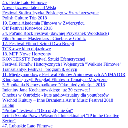
45. Ińskie Lato Filmowe
Nowe jazzowe fale nad Wisłą
Festiwal Stolica Języka Polskiego w Szczebrzeszynie
Polish Culture Trip 2018
19. Letnia Akademia Filmowa w Zwierzyńcu
Off Festival Katowice 2018
24. Pol'and'Rock Festival (dawniej Przystanek Woodstock)
Film Summer Masterclass - Cinebus w Görlitz
12. Festiwal Filmu i Sztuki Dwa Brzegi
TCK-owe kino objazdowe
18. MFF Nowe Horyzonty
KONTEKSTY Festiwal Sztuki Efemerycznej
Festiwal Filmów Historycznych i Wojennych "Walkirie Filmowe"
Transatlantyk Festival - program 8. edycji
11. Międzynarodowy Festiwal Filmów Animowanych ANIMATOR
Kinogranie, czyli Przegląd Filmów o Tematyce Muzycznej
5. Spotkania Nieprzypadkowe "Oko nigdy nie śpi" 2018
Imieniny Jana Kochanowskiego już 30 czerwca!
Cinebus w Ostródzie - kurs audiowizualny dla youtuberów
Wschód Kultury – Inne Brzmienia Art’n’Music Festival 2018
Lublin
"Prolog" festiwalu "Oko nigdy nie śpi"
Letnia Szkoła Prawa Własności Intelektualnej "IP in the Creative
Sector"
47. Lubuskie Lato Filmowe