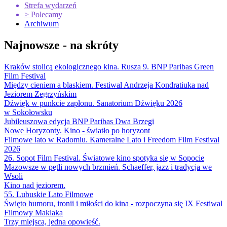
Strefa wydarzeń
> Polecamy
Archiwum
Najnowsze - na skróty
Kraków stolicą ekologicznego kina. Rusza 9. BNP Paribas Green
Film Festival
Między cieniem a blaskiem. Festiwal Andrzeja Kondratiuka nad
Jeziorem Zegrzyńskim
Dźwięk w punkcie zapłonu. Sanatorium Dźwięku 2026
w Sokołowsku
Jubileuszowa edycja BNP Paribas Dwa Brzegi
Nowe Horyzonty. Kino - światło po horyzont
Filmowe lato w Radomiu. Kameralne Lato i Freedom Film Festival
2026
26. Sopot Film Festival. Światowe kino spotyka się w Sopocie
Mazowsze w pętli nowych brzmień. Schaeffer, jazz i tradycja we
Wsoli
Kino nad jeziorem.
55. Lubuskie Lato Filmowe
Święto humoru, ironii i miłości do kina - rozpoczyna się IX Festiwal
Filmowy Maklaka
Trzy miejsca, jedna opowieść.