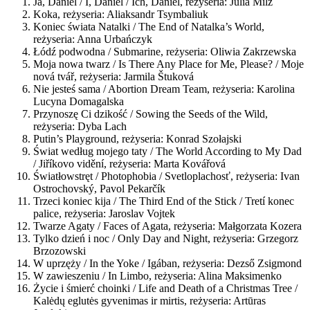
Ja, Daniel / I, Daniel / Ich, Daniel, reżyseria: Julia Milz
Koka, reżyseria: Aliaksandr Tsymbaliuk
Koniec świata Natalki / The End of Natalka’s World,
reżyseria: Anna Urbańczyk
Łódź podwodna / Submarine, reżyseria: Oliwia Zakrzewska
Moja nowa twarz / Is There Any Place for Me, Please? / Moje
nová tvář, reżyseria: Jarmila Štuková
Nie jesteś sama / Abortion Dream Team, reżyseria: Karolina
Lucyna Domagalska
Przynoszę Ci dzikość / Sowing the Seeds of the Wild,
reżyseria: Dyba Lach
Putin’s Playground, reżyseria: Konrad Szołajski
Świat według mojego taty / The World According to My Dad
/ Jiříkovo vidění, reżyseria: Marta Kovářová
Światłowstręt / Photophobia / Svetloplachosť, reżyseria: Ivan
Ostrochovský, Pavol Pekarčík
Trzeci koniec kija / The Third End of the Stick / Tretí konec
palice, reżyseria: Jaroslav Vojtek
Twarze Agaty / Faces of Agata, reżyseria: Małgorzata Kozera
Tylko dzień i noc / Only Day and Night, reżyseria: Grzegorz
Brzozowski
W uprzęży / In the Yoke / Igában, reżyseria: Dezső Zsigmond
W zawieszeniu / In Limbo, reżyseria: Alina Maksimenko
Życie i śmierć choinki / Life and Death of a Christmas Tree /
Kalėdų eglutės gyvenimas ir mirtis, reżyseria: Artūras