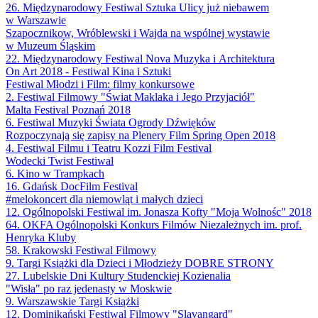
26. Międzynarodowy Festiwal Sztuka Ulicy już niebawem
w Warszawie
Szapocznikow, Wróblewski i Wajda na wspólnej wystawie
w Muzeum Śląskim
22. Międzynarodowy Festiwal Nova Muzyka i Architektura
On Art 2018 - Festiwal Kina i Sztuki
Festiwal Młodzi i Film: filmy konkursowe
2. Festiwal Filmowy "Świat Maklaka i Jego Przyjaciół"
Malta Festival Poznań 2018
6. Festiwal Muzyki Świata Ogrody Dźwięków
Rozpoczynają się zapisy na Plenery Film Spring Open 2018
4. Festiwal Filmu i Teatru Kozzi Film Festival
Wodecki Twist Festiwal
6. Kino w Trampkach
16. Gdańsk DocFilm Festival
#melokoncert dla niemowląt i małych dzieci
12. Ogólnopolski Festiwal im. Jonasza Kofty "Moja Wolnośc" 2018
64. OKFA Ogólnopolski Konkurs Filmów Niezależnych im. prof.
Henryka Kluby
58. Krakowski Festiwal Filmowy
9. Targi Książki dla Dzieci i Młodzieży DOBRE STRONY
27. Lubelskie Dni Kultury Studenckiej Kozienalia
"Wisła" po raz jedenasty w Moskwie
9. Warszawskie Targi Książki
12. Dominikański Festiwal Filmowy "Slavangard"