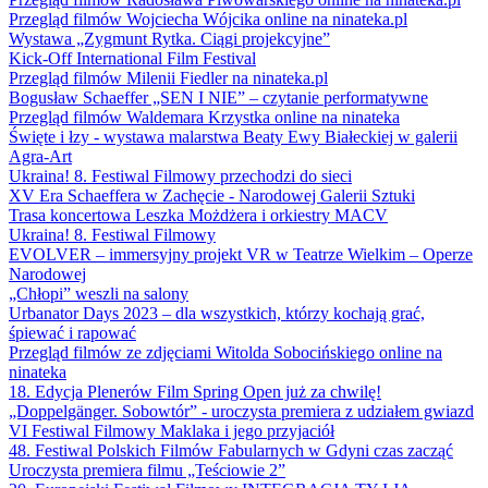
Przegląd filmów Wojciecha Wójcika online na ninateka.pl
Wystawa „Zygmunt Rytka. Ciągi projekcyjne”
Kick-Off International Film Festival
Przegląd filmów Milenii Fiedler na ninateka.pl
Bogusław Schaeffer „SEN I NIE” – czytanie performatywne
Przegląd filmów Waldemara Krzystka online na ninateka
Święte i łzy - wystawa malarstwa Beaty Ewy Białeckiej w galerii
Agra-Art
Ukraina! 8. Festiwal Filmowy przechodzi do sieci
XV Era Schaeffera w Zachęcie - Narodowej Galerii Sztuki
Trasa koncertowa Leszka Możdżera i orkiestry MACV
Ukraina! 8. Festiwal Filmowy
EVOLVER – immersyjny projekt VR w Teatrze Wielkim – Operze
Narodowej
„Chłopi” weszli na salony
Urbanator Days 2023 – dla wszystkich, którzy kochają grać,
śpiewać i rapować
Przegląd filmów ze zdjęciami Witolda Sobocińskiego online na
ninateka
18. Edycja Plenerów Film Spring Open już za chwilę!
„Doppelgänger. Sobowtór” - uroczysta premiera z udziałem gwiazd
VI Festiwal Filmowy Maklaka i jego przyjaciół
48. Festiwal Polskich Filmów Fabularnych w Gdyni czas zacząć
Uroczysta premiera filmu „Teściowie 2”