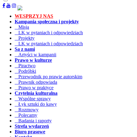
WESPRZYJ NAS
Kampania społeczna i projekty
Misja
LK w pytaniach i odpowiedziach
Projekty
LK w pytaniach i odpowiedziach
Są z nami
Artyści w kampanii
Prawo w kulturze
Piractwo
Podróbki
Przewodnik po prawie autorskim
Prawnik odpowiada
Prawo w praktyce
Czytelnia kulturalna
Wspólne sprawy
Łyk sztuki do kawy
Rozmowy
Polecamy
Badania i raporty
Strefa wydarzeń
Biuro prasowe