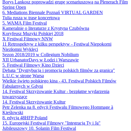
Borys Lankosz poprowadzi grupę scenariuszową na Plenerach Film
Spring Open
6. Mediations Biennale Poznań VIRTUAL GARDEN
Tulia rusza w trasę koncertową
5. WAMA Film Festival
Kameralnie o literaturze z Krystyną Czubówną
Koryfeusz Muzyki Polskiej 2018
X Festiwal Filmowy NNW
11 Retrospektyw z kilku perspektyw - Festiwal Niepokorni
Niezłomni Wyklęci
Sezon 2018/2019 w Collegium Nobilium
XII UrbanatorDays w Łodzi i Warszawie
5. Festiwal Filmowy Kino Dzieci
Debata "Dystrybucja i promocja polskich filmów za granicą"
L.U.C w stronę Warsa
Wielkie święto polskiego kina - 43. Festiwal Polskich Filmów
Fabularnych w Gdyni
14. Festiwal Skrzyżowanie Kultur - bezpłatne wydarzenia
towarzyszące
14. Festiwal Skrzyżowanie Kultur
Petr Zelenka na 8. edycji Festiwalu Filmowego Hommage à
Kieślowski
8. edycja 48HFP Poland
15. Europejski Festiwal Filmowy "Integracja Ty i Ja"
Jubileuszowy 10. Solanin Film Festiwal