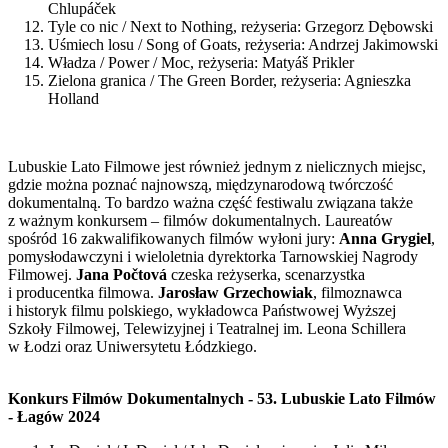
Chlupáček
Tyle co nic / Next to Nothing, reżyseria: Grzegorz Dębowski
Uśmiech losu / Song of Goats, reżyseria: Andrzej Jakimowski
Władza / Power / Moc, reżyseria: Matyáš Prikler
Zielona granica / The Green Border, reżyseria: Agnieszka
Holland
Lubuskie Lato Filmowe jest również jednym z nielicznych miejsc,
gdzie można poznać najnowszą, międzynarodową twórczość
dokumentalną. To bardzo ważna część festiwalu związana także
z ważnym konkursem – filmów dokumentalnych. Laureatów
spośród 16 zakwalifikowanych filmów wyłoni jury:
Anna Grygiel
,
pomysłodawczyni i wieloletnia dyrektorka Tarnowskiej Nagrody
Filmowej.
Jana Počtová
czeska reżyserka, scenarzystka
i producentka filmowa.
Jarosław Grzechowiak
, filmoznawca
i historyk filmu polskiego, wykładowca Państwowej Wyższej
Szkoły Filmowej, Telewizyjnej i Teatralnej im. Leona Schillera
w Łodzi oraz Uniwersytetu Łódzkiego.
Konkurs Filmów Dokumentalnych - 53. Lubuskie Lato Filmów
- Łagów 2024