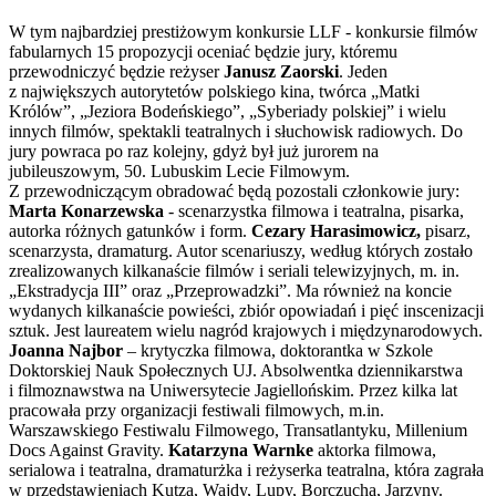
W tym najbardziej prestiżowym konkursie LLF - konkursie filmów
fabularnych 15 propozycji oceniać będzie jury, któremu
przewodniczyć będzie reżyser
Janusz Zaorski
. Jeden
z największych autorytetów polskiego kina, twórca „Matki
Królów”, „Jeziora Bodeńskiego”, „Syberiady polskiej” i wielu
innych filmów, spektakli teatralnych i słuchowisk radiowych. Do
jury powraca po raz kolejny, gdyż był już jurorem na
jubileuszowym, 50. Lubuskim Lecie Filmowym.
Z przewodniczącym obradować będą pozostali członkowie jury:
Marta Konarzewska
- scenarzystka filmowa i teatralna, pisarka,
autorka różnych gatunków i form.
Cezary Harasimowicz,
pisarz,
scenarzysta, dramaturg. Autor scenariuszy, według których zostało
zrealizowanych kilkanaście filmów i seriali telewizyjnych, m. in.
„Ekstradycja III” oraz „Przeprowadzki”. Ma również na koncie
wydanych kilkanaście powieści, zbiór opowiadań i pięć inscenizacji
sztuk. Jest laureatem wielu nagród krajowych i międzynarodowych.
Joanna Najbor
– krytyczka filmowa, doktorantka w Szkole
Doktorskiej Nauk Społecznych UJ. Absolwentka dziennikarstwa
i filmoznawstwa na Uniwersytecie Jagiellońskim. Przez kilka lat
pracowała przy organizacji festiwali filmowych, m.in.
Warszawskiego Festiwalu Filmowego, Transatlantyku, Millenium
Docs Against Gravity.
Katarzyna Warnke
aktorka filmowa,
serialowa i teatralna, dramaturżka i reżyserka teatralna, która zagrała
w przedstawieniach Kutza, Wajdy, Lupy, Borczucha, Jarzyny.