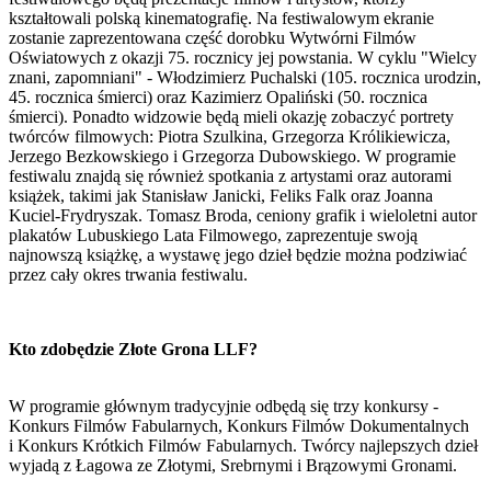
kształtowali polską kinematografię. Na festiwalowym ekranie
zostanie zaprezentowana część dorobku Wytwórni Filmów
Oświatowych z okazji 75. rocznicy jej powstania. W cyklu "Wielcy
znani, zapomniani" - Włodzimierz Puchalski (105. rocznica urodzin,
45. rocznica śmierci) oraz Kazimierz Opaliński (50. rocznica
śmierci). Ponadto widzowie będą mieli okazję zobaczyć portrety
twórców filmowych: Piotra Szulkina, Grzegorza Królikiewicza,
Jerzego Bezkowskiego i Grzegorza Dubowskiego. W programie
festiwalu znajdą się również spotkania z artystami oraz autorami
książek, takimi jak Stanisław Janicki, Feliks Falk oraz Joanna
Kuciel-Frydryszak. Tomasz Broda, ceniony grafik i wieloletni autor
plakatów Lubuskiego Lata Filmowego, zaprezentuje swoją
najnowszą książkę, a wystawę jego dzieł będzie można podziwiać
przez cały okres trwania festiwalu.
Kto zdobędzie Złote Grona LLF?
W programie głównym tradycyjnie odbędą się trzy konkursy -
Konkurs Filmów Fabularnych, Konkurs Filmów Dokumentalnych
i Konkurs Krótkich Filmów Fabularnych. Twórcy najlepszych dzieł
wyjadą z Łagowa ze Złotymi, Srebrnymi i Brązowymi Gronami.