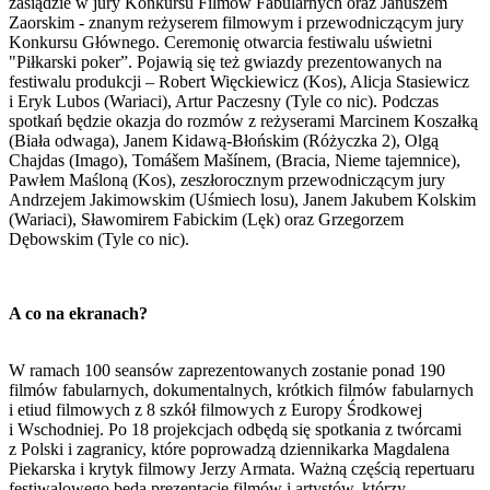
zasiądzie w jury Konkursu Filmów Fabularnych oraz Januszem
Zaorskim - znanym reżyserem filmowym i przewodniczącym jury
Konkursu Głównego. Ceremonię otwarcia festiwalu uświetni
"Piłkarski poker”. Pojawią się też gwiazdy prezentowanych na
festiwalu produkcji – Robert Więckiewicz (Kos), Alicja Stasiewicz
i Eryk Lubos (Wariaci), Artur Paczesny (Tyle co nic). Podczas
spotkań będzie okazja do rozmów z reżyserami Marcinem Koszałką
(Biała odwaga), Janem Kidawą-Błońskim (Różyczka 2), Olgą
Chajdas (Imago), Tomášem Mašínem, (Bracia, Nieme tajemnice),
Pawłem Maśloną (Kos), zeszłorocznym przewodniczącym jury
Andrzejem Jakimowskim (Uśmiech losu), Janem Jakubem Kolskim
(Wariaci), Sławomirem Fabickim (Lęk) oraz Grzegorzem
Dębowskim (Tyle co nic).
A co na ekranach?
W ramach 100 seansów zaprezentowanych zostanie ponad 190
filmów fabularnych, dokumentalnych, krótkich filmów fabularnych
i etiud filmowych z 8 szkół filmowych z Europy Środkowej
i Wschodniej. Po 18 projekcjach odbędą się spotkania z twórcami
z Polski i zagranicy, które poprowadzą dziennikarka Magdalena
Piekarska i krytyk filmowy Jerzy Armata. Ważną częścią repertuaru
festiwalowego będą prezentacje filmów i artystów, którzy