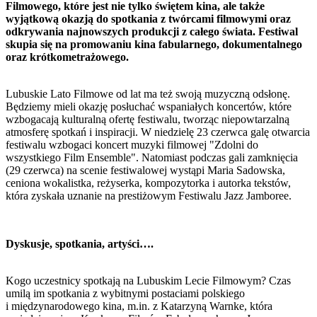
Filmowego, które jest nie tylko świętem kina, ale także
wyjątkową okazją do spotkania z twórcami filmowymi oraz
odkrywania najnowszych produkcji z całego świata. Festiwal
skupia się na promowaniu kina fabularnego, dokumentalnego
oraz krótkometrażowego.
Lubuskie Lato Filmowe od lat ma też swoją muzyczną odsłonę.
Będziemy mieli okazję posłuchać wspaniałych koncertów, które
wzbogacają kulturalną ofertę festiwalu, tworząc niepowtarzalną
atmosferę spotkań i inspiracji. W niedzielę 23 czerwca galę otwarcia
festiwalu wzbogaci koncert muzyki filmowej "Zdolni do
wszystkiego Film Ensemble". Natomiast podczas gali zamknięcia
(29 czerwca) na scenie festiwalowej wystąpi Maria Sadowska,
ceniona wokalistka, reżyserka, kompozytorka i autorka tekstów,
która zyskała uznanie na prestiżowym Festiwalu Jazz Jamboree.
Dyskusje, spotkania, artyści….
Kogo uczestnicy spotkają na Lubuskim Lecie Filmowym? Czas
umilą im spotkania z wybitnymi postaciami polskiego
i międzynarodowego kina, m.in. z Katarzyną Warnke, która