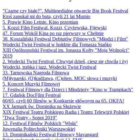
"Czarne czy białe?". Multimedialne otwarcie Big Book Festival
Ktoś zapukał mi do buta, czyli 21 lat Mumio
5. Prawie Kino Letnie. Kino przemian
5. Kozzi Film Festiwal. Kozzi, Czyżewska, Fijewski
47. Forum Wokół Kina po raz pierwszy w Chełmie
38. Koszaliński Festiwal Debiutów Filmowych "Młodzi i Film"
Wodecki Twist Festiwal w hołdzie dla Tomasza Stańko
XIII Ogólnopolski Festiwal im. Jonasza Kofty "Moja Wolności"
2019
2. Wodecki Twist Festival. Chwytaj dzień, ciesz się chwilą i żyj
Wodecki, trąbka i jazz. Wodecki Twist Festiwal
33. Tarnowska Nagroda Filmowa
(M)łynarski, (O)kudżawa, (C)ohen. MOC słowa i muzyki
5. Koncert Muzyki Filmowej
7. Festiwal Filmowy dla Dzieci i Młodzieży "Kino w Trampkach"
17. Gdańsk DocFilm Festival
60/65, czyli 60 filmów w Konkursie głównym na 65. OKFA!
XX Jarmark św. Dominika na Służewie
XIX Festiwal Teatru Polskiego Radia i Teatru Telewizji Polskiej
"Dwa Teatry - Sopot 2019"
12. Festiwal Filmów Polskich "Wisła"
Juwenalia Politechniki Warszawskiej
13. Dominikański Festiwal Filmowy Slavangard