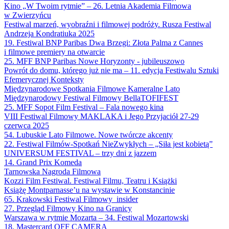
Kino „W Twoim rytmie” – 26. Letnia Akademia Filmowa
w Zwierzyńcu
Festiwal marzeń, wyobraźni i filmowej podróży. Rusza Festiwal
Andrzeja Kondratiuka 2025
19. Festiwal BNP Paribas Dwa Brzegi: Złota Palma z Cannes
i filmowe premiery na otwarcie
25. MFF BNP Paribas Nowe Horyzonty - jubileuszowo
Powrót do domu, którego już nie ma – 11. edycja Festiwalu Sztuki
Efemerycznej Konteksty
Międzynarodowe Spotkania Filmowe Kameralne Lato
Międzynarodowy Festiwal Filmowy BellaTOFIFEST
25. MFF Sopot Film Festival – Fala nowego kina
VIII Festiwal Filmowy MAKLAKA i Jego Przyjaciół 27-29
czerwca 2025
54. Lubuskie Lato Filmowe. Nowe twórcze akcenty
22. Festiwal Filmów-Spotkań NieZwykłych – „Siła jest kobietą”
UNIVERSUM FESTIVAL – trzy dni z jazzem
14. Grand Prix Komeda
Tarnowska Nagroda Filmowa
Kozzi Film Festiwal. Festiwal Filmu, Teatru i Książki
Książę Montparnasse’u na wystawie w Konstancinie
65. Krakowski Festiwal Filmowy_insider
27. Przegląd Filmowy Kino na Granicy
Warszawa w rytmie Mozarta – 34. Festiwal Mozartowski
18. Mastercard OFF CAMERA