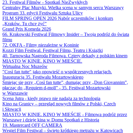
23. Festiwal Filmów - Spotkań NieZwykłych
Centralny Plac Muzyki. Wielka scena w samym sercu Warszawy
Program 33. edycji Festiwalu Sztuka Ulicy
FILM SPRING OPEN 2026 Nabór uczestników i konkurs
„Kraków. Tu chcę żyć”
Grand Prix Komeda 2026
66. Krakowski Festiwal Filmowy Insider – Twoja podróż do świata
filmu
72. OKFA - Filmy niezależne w Koninie
Kozzi Film Festiwal. Festiwal Filmu, Teatru i Książki
40. Tarnowska Nagroda Filmowa. Cztery dekady z polskim kinem
MIASTO W KINIE. KINO W MIEŚCIE.
Wirtualna Noc Muzeów
"Così fan tutte" jako opowieść o współczesnych relacjach.
Inauguracja 35. Festiwalu Mozartowskiego
Śmiejąc się przy „Così fan tutte”, dumając przy „Don Giovannim”,
płacząc do „Requiem d-moll” - 35. Festiwal Mozartowski
w Warszawie
Scena Jutra - kiedy prawo nie nadąża za technologią
Kino na Granicy – przegląd nowych filmów z Polski, Czech
i Słowacji
MIASTO W KINIE. KINO W MIEŚCIE - Filmowa podróż przez
Warszawę i dzieje kina w Domu Spotkań z Historią
19. Mastercard OFF CAMERA
Węgiel Film Festiwal – święto krótkiego metrażu w Katowicach