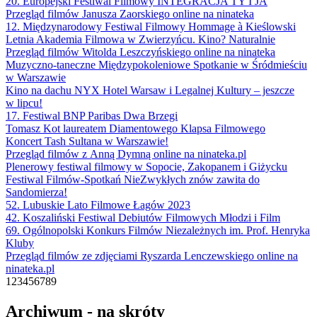
20. Europejski Festiwal Filmowy INTEGRACJA TY I JA
Przegląd filmów Janusza Zaorskiego online na ninateka
12. Międzynarodowy Festiwal Filmowy Hommage à Kieślowski
Letnia Akademia Filmowa w Zwierzyńcu. Kino? Naturalnie
Przegląd filmów Witolda Leszczyńskiego online na ninateka
Muzyczno-taneczne Międzypokoleniowe Spotkanie w Śródmieściu
w Warszawie
Kino na dachu NYX Hotel Warsaw i Legalnej Kultury – jeszcze
w lipcu!
17. Festiwal BNP Paribas Dwa Brzegi
Tomasz Kot laureatem Diamentowego Klapsa Filmowego
Koncert Tash Sultana w Warszawie!
Przegląd filmów z Anną Dymną online na ninateka.pl
Plenerowy festiwal filmowy w Sopocie, Zakopanem i Giżycku
Festiwal Filmów-Spotkań NieZwykłych znów zawita do
Sandomierza!
52. Lubuskie Lato Filmowe Łagów 2023
42. Koszaliński Festiwal Debiutów Filmowych Młodzi i Film
69. Ogólnopolski Konkurs Filmów Niezależnych im. Prof. Henryka
Kluby
Przegląd filmów ze zdjęciami Ryszarda Lenczewskiego online na
ninateka.pl
1
2
3
4
5
6
7
8
9
Archiwum - na skróty