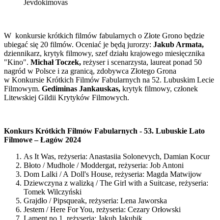
Jevdokimovas
W konkursie krótkich filmów fabularnych o Złote Grono będzie
ubiegać się 20 filmów. Oceniać je będą jurorzy:
Jakub Armata,
dziennikarz, krytyk filmowy, szef działu krajowego miesięcznika
"Kino".
Michał Toczek,
reżyser i scenarzysta, laureat ponad 50
nagród w Polsce i za granicą, zdobywca Złotego Grona
w Konkursie Krótkich Filmów Fabularnych na 52. Lubuskim Lecie
Filmowym.
Gediminas Jankauskas,
krytyk filmowy, członek
Litewskiej Gildii Krytyków Filmowych.
Konkurs Krótkich Filmów Fabularnych - 53. Lubuskie Lato
Filmowe – Łagów 2024
As It Was, reżyseria: Anastasiia Solonevych, Damian Kocur
Błoto / Mudhole / Moddergat, reżyseria: Job Antoni
Dom Lalki / A Doll's House, reżyseria: Magda Matwijow
Dziewczyna z walizką / The Girl with a Suitcase, reżyseria:
Tomek Wilczyński
Grajdło / Pipsqueak, reżyseria: Lena Jaworska
Jestem / Here For You, reżyseria: Cezary Orłowski
Lament no.1, reżyseria: Jakub Jakubik