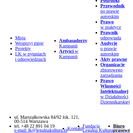
Podróbki
Przewodnik
po prawie
autorskim
Prawo
w praktyce
Prawnik
Misja
odpowiada
Ambasadorzy
Wesprzyj misję
Audycje
Kampanii
Projekty
o prawie
Artyści
w
LK w pytaniach
autorskim
Kampanii
i odpowiedziach
Akty prawne
Organizacje
zbiorowego
zarządzania
Prawo
Własności
Intelektualnej
w Działalności
Dziennikarskiej
ul. Marszałkowska 84/92 lok. 121,
00-514 Warszawa
tel. +48 22 891 04 19
Fundacja
Biuro
Kontakt
e-mail: lk@legalnakultura.pl
Legalna Kultura
prasowe