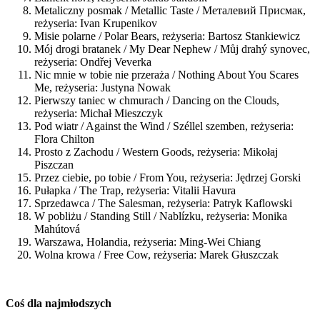
Metaliczny posmak / Metallic Taste / Металевий Присмак,
reżyseria: Ivan Krupenikov
Misie polarne / Polar Bears, reżyseria: Bartosz Stankiewicz
Mój drogi bratanek / My Dear Nephew / Můj drahý synovec,
reżyseria: Ondřej Veverka
Nic mnie w tobie nie przeraża / Nothing About You Scares
Me, reżyseria: Justyna Nowak
Pierwszy taniec w chmurach / Dancing on the Clouds,
reżyseria: Michał Mieszczyk
Pod wiatr / Against the Wind / Széllel szemben, reżyseria:
Flora Chilton
Prosto z Zachodu / Western Goods, reżyseria: Mikołaj
Piszczan
Przez ciebie, po tobie / From You, reżyseria: Jędrzej Gorski
Pułapka / The Trap, reżyseria: Vitalii Havura
Sprzedawca / The Salesman, reżyseria: Patryk Kaflowski
W pobliżu / Standing Still / Nablízku, reżyseria: Monika
Mahútová
Warszawa, Holandia, reżyseria: Ming-Wei Chiang
Wolna krowa / Free Cow, reżyseria: Marek Głuszczak
Coś dla najmłodszych