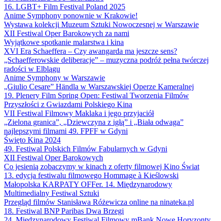
16. LGBT+ Film Festival Poland 2025
Anime Symphony ponownie w Krakowie!
Wystawa kolekcji Muzeum Sztuki Nowoczesnej w Warszawie
XII Festiwal Oper Barokowych za nami
Wyjątkowe spotkanie malarstwa i kina
XVI Era Schaeffera – Czy awangarda ma jeszcze sens?
„Schaefferowskie deliberacje” – muzyczna podróż pełna twórczej
radości w Elblągu
Anime Symphony w Warszawie
„Giulio Cesare” Händla w Warszawskiej Operze Kameralnej
19. Plenery Film Spring Open: Festiwal Tworzenia Filmów
Przyszłości z Gwiazdami Polskiego Kina
VII Festiwal Filmowy Maklaka i jego przyjaciół
„Zielona granica”, „Dziewczyna z igłą” i „Biała odwaga”
najlepszymi filmami 49. FPFF w Gdyni
Święto Kina 2024
49. Festiwal Polskich Filmów Fabularnych w Gdyni
XII Festiwal Oper Barokowych
Co jesienią zobaczymy w kinach z oferty filmowej Kino Świat
13. edycja festiwalu filmowego Hommage à Kieślowski
Małopolska KARPATY OFFer. 14. Międzynarodowy
Multimedialny Festiwal Sztuki
Przegląd filmów Stanisława Różewicza online na ninateka.pl
18. Festiwal BNP Paribas Dwa Brzegi
24. Międzynarodowy Festiwal Filmowy mBank Nowe Horyzonty