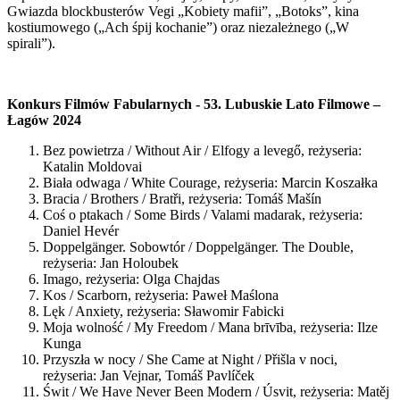
Gwiazda blockbusterów Vegi „Kobiety mafii”, „Botoks”, kina
kostiumowego („Ach śpij kochanie”) oraz niezależnego („W
spirali”).
Konkurs Filmów Fabularnych - 53. Lubuskie Lato Filmowe –
Łagów 2024
Bez powietrza / Without Air / Elfogy a levegő, reżyseria:
Katalin Moldovai
Biała odwaga / White Courage, reżyseria: Marcin Koszałka
Bracia / Brothers / Bratři, reżyseria: Tomáš Mašín
Coś o ptakach / Some Birds / Valami madarak, reżyseria:
Daniel Hevér
Doppelgänger. Sobowtór / Doppelgänger. The Double,
reżyseria: Jan Holoubek
Imago, reżyseria: Olga Chajdas
Kos / Scarborn, reżyseria: Paweł Maślona
Lęk / Anxiety, reżyseria: Sławomir Fabicki
Moja wolność / My Freedom / Mana brīvība, reżyseria: Ilze
Kunga
Przyszła w nocy / She Came at Night / Přišla v noci,
reżyseria: Jan Vejnar, Tomáš Pavlíček
Świt / We Have Never Been Modern / Úsvit, reżyseria: Matěj