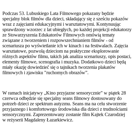
Podczas 53. Lubuskiego Lata Filmowego pokazany będzie
specjalny blok filmów dla dzieci, składający się z sześciu pokazów
wraz z zajęciami edukacyjnymi i warsztatowymi. Kontynuując
sprawdzony wzorzec z lat ubiegłych, po każdej projekcji edukatorzy
ze Stowarzyszenia Edukatorów Filmowych omówią tematy
związane z tworzeniem i rozpowszechnianiem filmów - od
scenariusza po wyświetlanie ich w kinach i na festiwalach. Zajęcia
warsztatowe, pozwolą dzieciom na praktyczne eksplorowanie
różnych aspektów filmu, takich jak analiza scenariuszy, opis postaci,
elementy filmowe, scenografia i muzyka. Dodatkowo dzieci będą
miały okazję dowiedzieć się o tajnikach tworzenia plakatów
filmowych i zjawisku "ruchomych obrazów”.
W ramach inicjatywy „Kino przyjazne sensorycznie” w piątek 28
czerwca odbędzie się specjalny seans filmowy dostosowany do
potrzeb dzieci ze spektrum autyzmu. Seans ma na celu stworzenie
przyjaznego i komfortowego środowiska dla dzieci z trudnościami
sensorycznymi. Zaprezentowany zostanie film Kajtek Czarodziej
w reżyserii Magdaleny Łazarkiewicz.