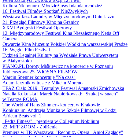
Pełen szalonych zwrotów akcji 12. FMF
Kultura Nieponura. Młodzież uświadamia młodzież
16. Festiwal Filmów-Spotkań NieZwykłych
Wystawa Jazz Laundry w Międzynarodowym Dniu Jazzu
21. Przegląd Filmowy Kino na Granicy
XXVI Bydgoski Festiwal Operowy
12. Międzynarodowy Festiwal Kina Niezależnego Netia Off
Camera
Otwarcie Kina Muzeum Polskiej Wódki na warszawskiej Pradze
16. Węgiel Film Festival
Tydzień Legalnej Kultury na Wydziale Prawa Uniwersytetu
w Białymstoku
PIANO.PL Doroty Miśkiewicz na koncercie w Poznaniu
Jubileuszowa 25. WIOSNA FILMÓW
Marcin Spenner koncertuje "Na czas"
Adam Jarzmik w trasie z Mike'm Moreno
TFAŻ Ciało 2019 - Teatralny Festiwal Amatorski Żmichowska
Natalia Kukulska i Marek Napiórkowski: "Szukaj w snach"
w Teatrze ROMA
The World of Hans Zimmer - koncert w Krakowie
Konkurs im. Andrzeja Munka w Szkole Filmowej w Łodzi
African Beats vol. 1
"Fedra Fitness" - premiera w Collegium Nobilium
22. MFF ZOOM - Zbliżenia
Premiera w TR Warszawa: "Rechnitz. Opera - Anioł Zagłady"