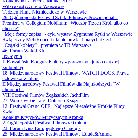
Konkurs im. Andrzeja Munka 2019
Wilki akustycznie w Warszawie
Tydzień Filmu Niemieckiego w Warszawie
26. Ogólnopolski Festiwal Sztuki Filmowej Prowincjonalia
Premiera w Collegium Nobilium: "Wieczór Trzech Króli albo co
chcecie"
"Moje formy zapisu" - cykl wystaw Zygmunta Rytki w Warszawie
Świąteczny MeloKoncert dla niemowląt i małych dzieci
"Cząstki kobiety" - premiera w TR Warszawa
46. Forum Wokół Kina
3xGdynia
II Koszaliński Kongres Kultury - porozmawiajmy o edukacji
kulturalnej
18. Międzynarodowy Festiwal Filmowy WATCH DOCS. Prawa
człowieka w filmie
II Międzynarodowy Festiwal Filmów dla Najmłodszych "W
chmurach"
VIII Festiwal Filmów Żeglasrkich JachtFilm
27. Wrocławskie Targi Dobrych Książek
12. Festiwal Grand OFF - Najlepsze Niezależne Krótkie Filmy
Świata
Konkurs Krytyków Muzycznych Kropka
2. Ogólnopolski Festiwal Filmowy 9 minut
23. Forum Kina Europejskiego Cinergia
25. Międzynarodowy Festiwal Filmowy Etiuda&Anima