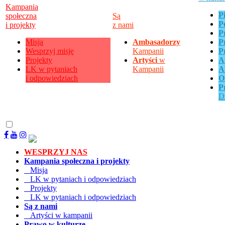
Kampania
P
społeczna
Są
P
i projekty
z nami
P
Misja
Ambasadorzy
P
Wesprzyj misję
Kampanii
P
Projekty
Artyści
w
A
LK w pytaniach
Kampanii
A
i odpowiedziach
O
P
D
WESPRZYJ NAS
Kampania społeczna i projekty
Misja
LK w pytaniach i odpowiedziach
Projekty
LK w pytaniach i odpowiedziach
Są z nami
Artyści w kampanii
Prawo w kulturze