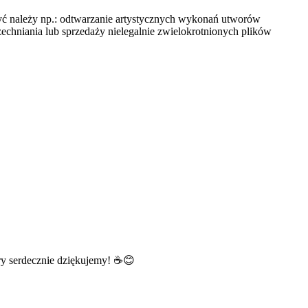
 należy np.: odtwarzanie artystycznych wykonań utworów
hniania lub sprzedaży nielegalnie zwielokrotnionych plików
ry serdecznie dziękujemy! ☕️😊