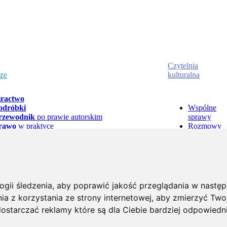
Czytelnia
rze
kulturalna
iractwo
odróbki
Wspólne
rzewodnik
po prawie autorskim
sprawy
rawo
w praktyce
Rozmowy
rawnik
odpowiada
Łyk sztuki 
udycje
o prawie autorskim
kawy
kty prawne
Polecamy
rganizacje
zbiorowego zarządzania
Badania
rawo Własności Intelektualnej
w Działalności
i raporty
ziennikarskiej
logii śledzenia, aby poprawić jakość przeglądania w nastę
a z korzystania ze strony internetowej
,
aby zmierzyć Twoj
Fundacja
Biuro
Ustawienia
Zastrzeżeni
ostarczać reklamy które są dla Ciebie bardziej odpowiedn
Kontakt
Regulamin
Legalna Kultura
prasowe
plików Cookie
prawne