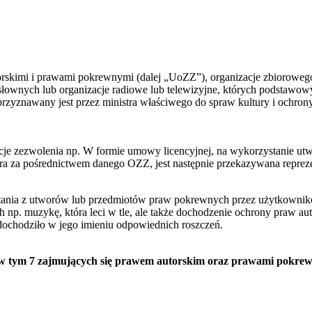
skimi i prawami pokrewnymi (dalej „UoZZ”), organizacje zbiorowego 
ych lub organizacje radiowe lub telewizyjne, których podstawowym
zyznawany jest przez ministra właściwego do spraw kultury i ochron
cje zezwolenia np. W formie umowy licencyjnej, na wykorzystanie utwo
która za pośrednictwem danego OZZ, jest następnie przekazywana repre
ania z utworów lub przedmiotów praw pokrewnych przez użytkowników
 np. muzykę, która leci w tle, ale także dochodzenie ochrony praw 
dochodziło w jego imieniu odpowiednich roszczeń.
a w tym 7 zajmujących się prawem autorskim oraz prawami pokrew