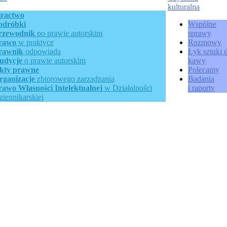
kulturalna
iractwo
odróbki
Wspólne
rzewodnik
po prawie autorskim
sprawy
rawo
w praktyce
Rozmowy
rawnik
odpowiada
Łyk sztuki 
udycje
o prawie autorskim
kawy
kty prawne
Polecamy
rganizacje
zbiorowego zarządzania
Badania
rawo Własności Intelektualnej
w Działalności
i raporty
ziennikarskiej