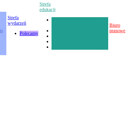
Strefa
edukacji
Strefa
Warsztaty edukacyjne
wydarzeń
Legalnej Kultury
Biuro
do
Strefa dla nauczycieli
prasowe
Polecamy
Strefa dla uczniów
Strefa dla studentów
Strefa "Ja w internecie"