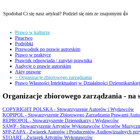
Spodobał Ci się nasz artykuł? Podziel się nim ze znajomymi 👍
Prawo w kulturze
Piractwo
Podróbki
Przewodnik po prawie autorskim
Prawo w praktyce
Prawnik odpowiada / zapytaj prawnika
Audycje o prawie autorskim
Akty prawne
> Organizacje zbiorowego zarządzania
Prawo Własności Intelektualnej w Działalności Dziennikarskiej
Organizacje zbiorowego zarządzania - na 
COPYRIGHT POLSKA - Stowarzyszenie Autorów i Wydawców
KOPIPOL - Stowarzyszenie Zbiorowego Zarządzania Prawami Auto
REPROPOL - Stowarzyszenie Dziennikarzy i Wydawców
SAWP - Stowarzyszenie Artystów Wykonawców Utworów Muzyczn
SFP-ZAPA - Związek Autorów i Producentów Audiowizualnych prz
STOART - Związek Artystów Wykonawców