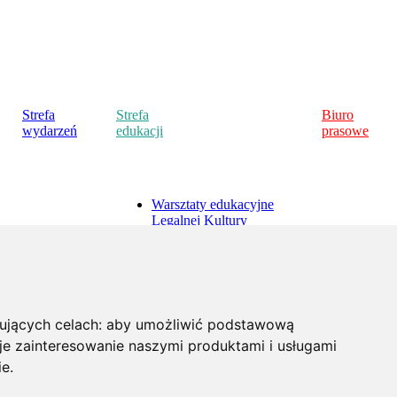
Strefa
Strefa
Biuro
wydarzeń
edukacji
prasowe
Warsztaty edukacyjne
Legalnej Kultury
do
Strefa dla nauczycieli
Polecamy
Strefa dla uczniów
Strefa dla studentów
Strefa "Ja w internecie"
pujących celach:
aby umożliwić podstawową
e zainteresowanie naszymi produktami i usługami
a
ie
.