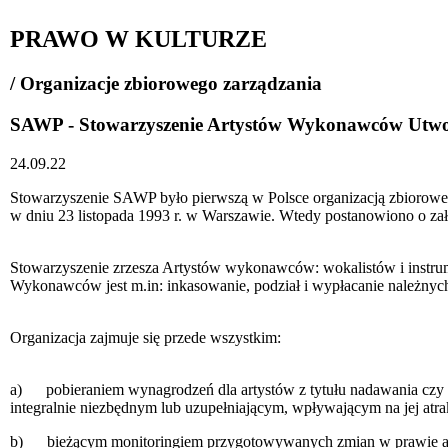
PRAWO W KULTURZE
/ Organizacje zbiorowego zarządzania
SAWP - Stowarzyszenie Artystów Wykonawców Utw
24.09.22
Stowarzyszenie SAWP było pierwszą w Polsce organizacją zbiorowego
w dniu 23 listopada 1993 r. w Warszawie. Wtedy postanowiono o z
Stowarzyszenie zrzesza Artystów wykonawców: wokalistów i instrume
Wykonawców jest m.in: inkasowanie, podział i wypłacanie należny
Organizacja zajmuje się przede wszystkim:
a) pobieraniem wynagrodzeń dla artystów z tytułu nadawania czy od
integralnie niezbędnym lub uzupełniającym, wpływającym na jej atr
b) bieżącym monitoringiem przygotowywanych zmian w prawie au