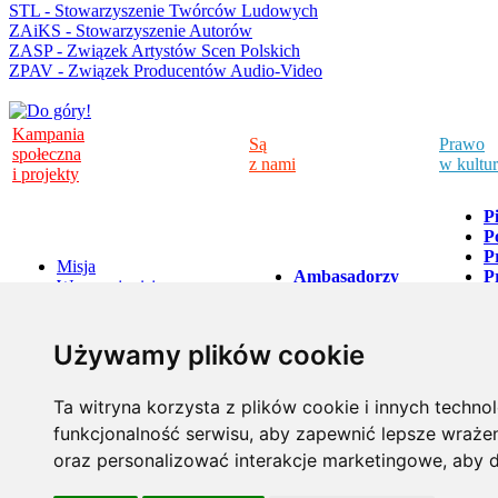
STL - Stowarzyszenie Twórców Ludowych
ZAiKS - Stowarzyszenie Autorów
ZASP - Związek Artystów Scen Polskich
ZPAV - Związek Producentów Audio-Video
Kampania
Są
Prawo
społeczna
z nami
w kultu
i projekty
P
P
P
Misja
Ambasadorzy
P
Wesprzyj misję
Kampanii
P
Projekty
Artyści
w
A
LK w pytaniach
Kampanii
A
i odpowiedziach
Używamy plików cookie
O
P
D
Ta witryna korzysta z plików cookie i innych techno
funkcjonalność serwisu
,
aby zapewnić lepsze wrażeni
ul. Marszałkowska 84/92 lok. 121,
tel. +48 22 891 04 19
oraz personalizować interakcje marketingowe
,
aby d
00-514 Warszawa
e-mail: lk@legalnakultura.pl