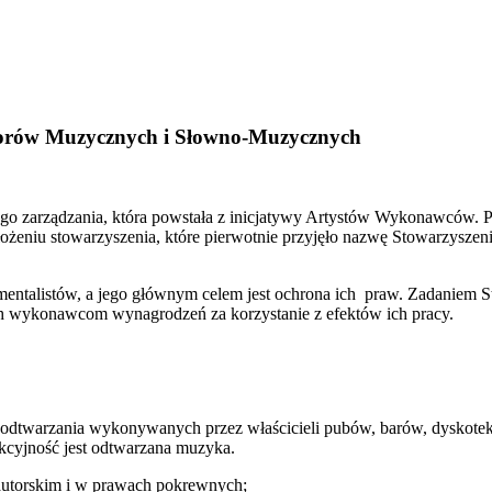
orów Muzycznych i Słowno-Muzycznych
 zarządzania, która powstała z inicjatywy Artystów Wykonawców. Pie
ałożeniu stowarzyszenia, które pierwotnie przyjęło nazwę Stowarz
ntalistów, a jego głównym celem jest ochrona ich praw. Zadaniem St
ch wykonawcom wynagrodzeń za korzystanie z efektów ich pracy.
twarzania wykonywanych przez właścicieli pubów, barów, dyskotek, re
akcyjność jest odtwarzana muzyka.
torskim i w prawach pokrewnych;