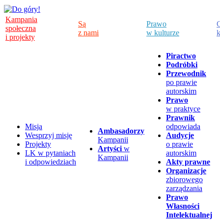
Kampania
Są
Prawo
C
społeczna
z nami
w kulturze
k
i projekty
Piractwo
Podróbki
Przewodnik
po prawie
autorskim
Prawo
w praktyce
Prawnik
Misja
odpowiada
Ambasadorzy
Wesprzyj misję
Audycje
Kampanii
Projekty
o prawie
Artyści
w
LK w pytaniach
autorskim
Kampanii
i odpowiedziach
Akty prawne
Organizacje
zbiorowego
zarządzania
Prawo
Własności
Intelektualnej