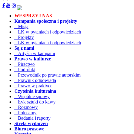
WESPRZYJ NAS
Kampania społeczna i projekty
Misja
LK w pytaniach i odpowiedziach
Projekty
LK w pytaniach i odpowiedziach
Są z nami
Artyści w kampanii
Prawo w kulturze
Piractwo
Podróbki
Przewodnik po prawie autorskim
Prawnik odpowiada
Prawo w praktyce
Czytelnia kulturalna
Wspólne sprawy
Łyk sztuki do kawy
Rozmowy
Polecamy
Badania i raporty
Strefa wydarzeń
Biuro prasowe