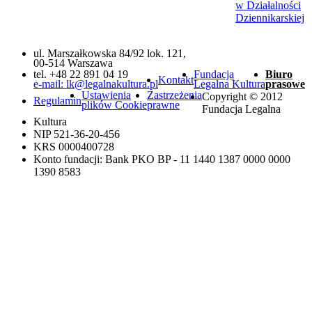
w Działalności
Dziennikarskiej
ul. Marszałkowska 84/92 lok. 121,
00-514 Warszawa
tel. +48 22 891 04 19
Fundacja
Biuro
Kontakt
e-mail: lk@legalnakultura.pl
Legalna Kultura
prasowe
Ustawienia
Zastrzeżenia
Copyright © 2012
Regulamin
plików Cookie
prawne
Fundacja Legalna
Kultura
NIP 521-36-20-456
KRS 0000400728
Konto fundacji: Bank PKO BP - 11 1440 1387 0000 0000
1390 8583