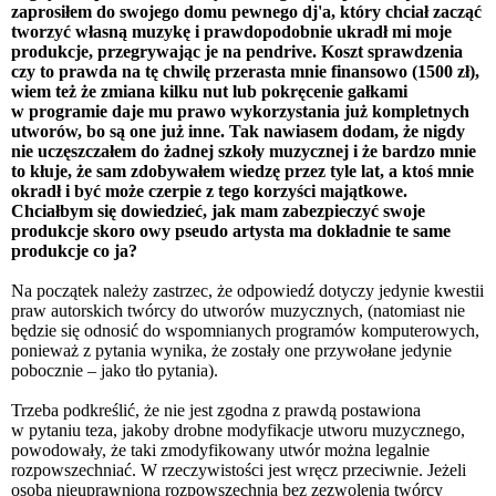
zaprosiłem do swojego domu pewnego dj'a, który chciał zacząć
tworzyć własną muzykę i prawdopodobnie ukradł mi moje
produkcje, przegrywając je na pendrive. Koszt sprawdzenia
czy to prawda na tę chwilę przerasta mnie finansowo (1500 zł),
wiem też że zmiana kilku nut lub pokręcenie gałkami
w programie daje mu prawo wykorzystania już kompletnych
utworów, bo są one już inne. Tak nawiasem dodam, że nigdy
nie uczęszczałem do żadnej szkoły muzycznej i że bardzo mnie
to kłuje, że sam zdobywałem wiedzę przez tyle lat, a ktoś mnie
okradł i być może czerpie z tego korzyści majątkowe.
Chciałbym się dowiedzieć, jak mam zabezpieczyć swoje
produkcje skoro owy pseudo artysta ma dokładnie te same
produkcje co ja?
Na początek należy zastrzec, że odpowiedź dotyczy jedynie kwestii
praw autorskich twórcy do utworów muzycznych, (natomiast nie
będzie się odnosić do wspomnianych programów komputerowych,
ponieważ z pytania wynika, że zostały one przywołane jedynie
pobocznie – jako tło pytania).
Trzeba podkreślić, że nie jest zgodna z prawdą postawiona
w pytaniu teza, jakoby drobne modyfikacje utworu muzycznego,
powodowały, że taki zmodyfikowany utwór można legalnie
rozpowszechniać. W rzeczywistości jest wręcz przeciwnie. Jeżeli
osoba nieuprawniona rozpowszechnia bez zezwolenia twórcy