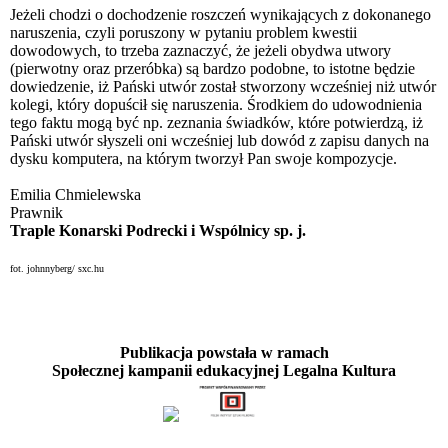
Jeżeli chodzi o dochodzenie roszczeń wynikających z dokonanego
naruszenia, czyli poruszony w pytaniu problem kwestii
dowodowych, to trzeba zaznaczyć, że jeżeli obydwa utwory
(pierwotny oraz przeróbka) są bardzo podobne, to istotne będzie
dowiedzenie, iż Pański utwór został stworzony wcześniej niż utwór
kolegi, który dopuścił się naruszenia. Środkiem do udowodnienia
tego faktu mogą być np. zeznania świadków, które potwierdzą, iż
Pański utwór słyszeli oni wcześniej lub dowód z zapisu danych na
dysku komputera, na którym tworzył Pan swoje kompozycje.
Emilia Chmielewska
Prawnik
Traple Konarski Podrecki i Wspólnicy sp. j.
fot.
johnnyberg
/ sxc.hu
Publikacja powstała w ramach
Społecznej kampanii edukacyjnej Legalna Kultura