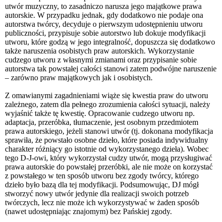
utwór muzyczny, to zasadniczo narusza jego majątkowe prawa
autorskie. W przypadku jednak, gdy dodatkowo nie podaje ona
autorstwa twórcy, decyduje o pierwszym udostępnieniu utworu
publiczności, przypisuje sobie autorstwo lub dokuje modyfikacji
utworu, które godzą w jego integralność, dopuszcza się dodatkowo
także naruszenia osobistych praw autorskich. Wykorzystanie
cudzego utworu z własnymi zmianami oraz przypisanie sobie
autorstwa tak powstałej całości stanowi zatem podwójne naruszenie
– zarówno praw majątkowych jak i osobistych.
Z omawianymi zagadnieniami wiąże się kwestia praw do utworu
zależnego, zatem dla pełnego zrozumienia całości sytuacji, należy
wyjaśnić także tę kwestię. Opracowanie cudzego utworu np.
adaptacja, przeróbka, tłumaczenie, jest osobnym przedmiotem
prawa autorskiego, jeżeli stanowi utwór (tj. dokonana modyfikacja
sprawiła, że powstało osobne dzieło, które posiada indywidualny
charakter różniący go istotnie od wykorzystanego dzieła). Wobec
tego D-J-owi, który wykorzystał cudzy utwór, mogą przysługiwać
prawa autorskie do powstałej przeróbki, ale nie może on korzystać
z powstałego w ten sposób utworu bez zgody twórcy, którego
dzieło było bazą dla tej modyfikacji. Podsumowując, DJ mógł
stworzyć nowy utwór jedynie dla realizacji swoich potrzeb
twórczych, lecz nie może ich wykorzystywać w żaden sposób
(nawet udostępniając znajomym) bez Pańskiej zgody.