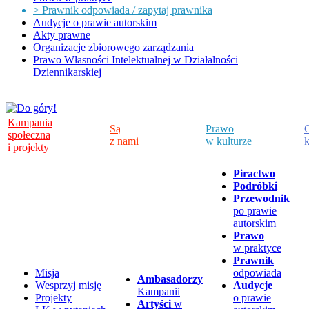
> Prawnik odpowiada / zapytaj prawnika
Audycje o prawie autorskim
Akty prawne
Organizacje zbiorowego zarządzania
Prawo Własności Intelektualnej w Działalności
Dziennikarskiej
Kampania
Są
Prawo
C
społeczna
z nami
w kulturze
k
i projekty
Piractwo
Podróbki
Przewodnik
po prawie
autorskim
Prawo
w praktyce
Prawnik
Misja
odpowiada
Ambasadorzy
Wesprzyj misję
Audycje
Kampanii
Projekty
o prawie
Artyści
w