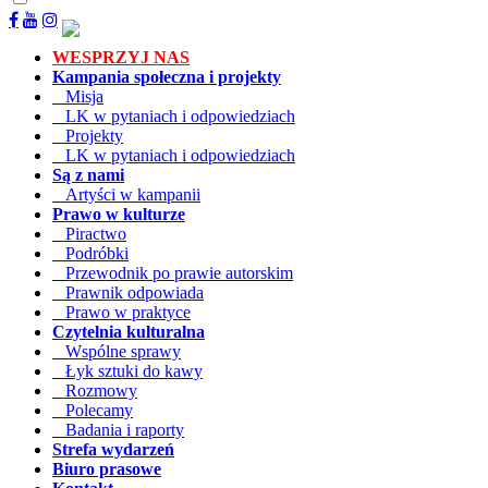
WESPRZYJ NAS
Kampania społeczna i projekty
Misja
LK w pytaniach i odpowiedziach
Projekty
LK w pytaniach i odpowiedziach
Są z nami
Artyści w kampanii
Prawo w kulturze
Piractwo
Podróbki
Przewodnik po prawie autorskim
Prawnik odpowiada
Prawo w praktyce
Czytelnia kulturalna
Wspólne sprawy
Łyk sztuki do kawy
Rozmowy
Polecamy
Badania i raporty
Strefa wydarzeń
Biuro prasowe