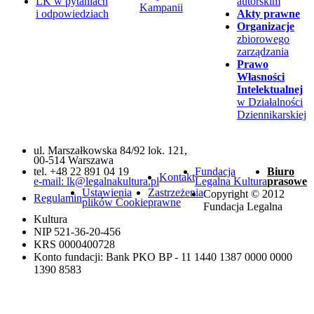
LK w pytaniach
autorskim
Kampanii
i odpowiedziach
Akty prawne
Organizacje
zbiorowego
zarządzania
Prawo
Własności
Intelektualnej
w Działalności
Dziennikarskiej
ul. Marszałkowska 84/92 lok. 121,
00-514 Warszawa
tel. +48 22 891 04 19
Fundacja
Biuro
Kontakt
e-mail: lk@legalnakultura.pl
Legalna Kultura
prasowe
Ustawienia
Zastrzeżenia
Copyright © 2012
Regulamin
plików Cookie
prawne
Fundacja Legalna
Kultura
NIP 521-36-20-456
KRS 0000400728
Konto fundacji: Bank PKO BP - 11 1440 1387 0000 0000
1390 8583