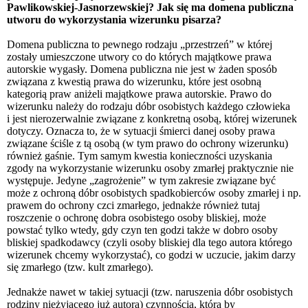
Pawlikowskiej-Jasnorzewskiej? Jak się ma domena publiczna
utworu do wykorzystania wizerunku pisarza?
Domena publiczna to pewnego rodzaju „przestrzeń” w której
zostały umieszczone utwory co do których majątkowe prawa
autorskie wygasły. Domena publiczna nie jest w żaden sposób
związana z kwestią prawa do wizerunku, które jest osobną
kategorią praw aniżeli majątkowe prawa autorskie. Prawo do
wizerunku należy do rodzaju dóbr osobistych każdego człowieka
i jest nierozerwalnie związane z konkretną osobą, której wizerunek
dotyczy. Oznacza to, że w sytuacji śmierci danej osoby prawa
związane ściśle z tą osobą (w tym prawo do ochrony wizerunku)
również gaśnie. Tym samym kwestia konieczności uzyskania
zgody na wykorzystanie wizerunku osoby zmarłej praktycznie nie
występuje. Jedyne „zagrożenie” w tym zakresie związane być
może z ochroną dóbr osobistych spadkobierców osoby zmarłej i np.
prawem do ochrony czci zmarłego, jednakże również tutaj
roszczenie o ochronę dobra osobistego osoby bliskiej, może
powstać tylko wtedy, gdy czyn ten godzi także w dobro osoby
bliskiej spadkodawcy (czyli osoby bliskiej dla tego autora którego
wizerunek chcemy wykorzystać), co godzi w uczucie, jakim darzy
się zmarłego (tzw. kult zmarłego).
Jednakże nawet w takiej sytuacji (tzw. naruszenia dóbr osobistych
rodziny nieżyjącego już autora) czynnością, która by