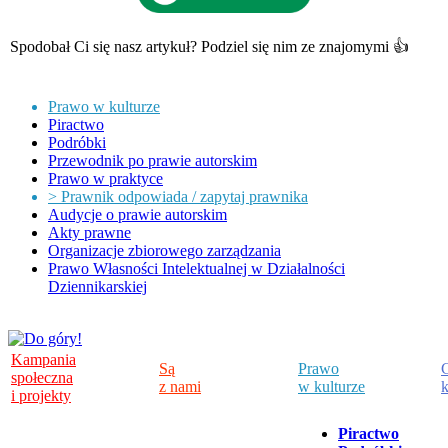
Spodobał Ci się nasz artykuł? Podziel się nim ze znajomymi 👍
Prawo w kulturze
Piractwo
Podróbki
Przewodnik po prawie autorskim
Prawo w praktyce
> Prawnik odpowiada / zapytaj prawnika
Audycje o prawie autorskim
Akty prawne
Organizacje zbiorowego zarządzania
Prawo Własności Intelektualnej w Działalności
Dziennikarskiej
Kampania
Są
Prawo
C
społeczna
z nami
w kulturze
k
i projekty
Piractwo