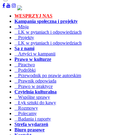
WESPRZYJ NAS
Kampania społeczna i projekty
Misja
LK w pytaniach i odpowiedziach
Projekty
LK w pytaniach i odpowiedziach
Są z nami
Artyści w kampanii
Prawo w kulturze
Piractwo
Podróbki
Przewodnik po prawie autorskim
Prawnik odpowiada
Prawo w praktyce
Czytelnia kulturalna
Wspólne sprawy
Łyk sztuki do kawy
Rozmowy
Polecamy
Badania i raporty
Strefa wydarzeń
Biuro prasowe