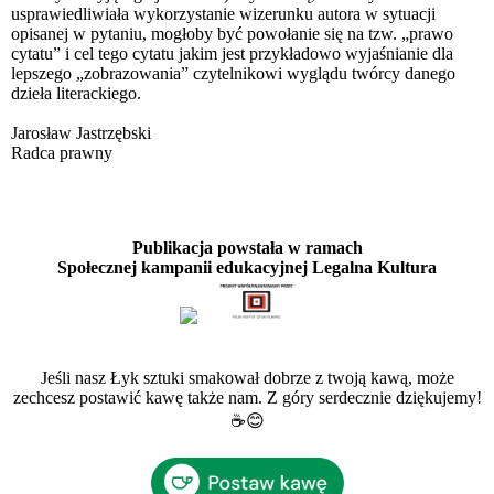
usprawiedliwiała wykorzystanie wizerunku autora w sytuacji
opisanej w pytaniu, mogłoby być powołanie się na tzw. „prawo
cytatu” i cel tego cytatu jakim jest przykładowo wyjaśnianie dla
lepszego „zobrazowania” czytelnikowi wyglądu twórcy danego
dzieła literackiego.
Jarosław Jastrzębski
Radca prawny
Publikacja powstała w ramach
Społecznej kampanii edukacyjnej Legalna Kultura
Jeśli nasz Łyk sztuki smakował dobrze z twoją kawą, może
zechcesz postawić kawę także nam. Z góry serdecznie dziękujemy!
☕️😊