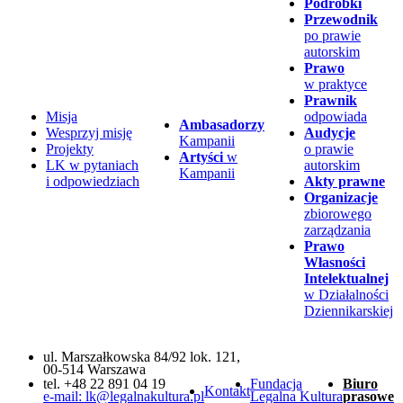
Podróbki
Przewodnik
po prawie
autorskim
Prawo
w praktyce
Prawnik
Misja
odpowiada
Ambasadorzy
Wesprzyj misję
Audycje
Kampanii
Projekty
o prawie
Artyści
w
LK w pytaniach
autorskim
Kampanii
i odpowiedziach
Akty prawne
Organizacje
zbiorowego
zarządzania
Prawo
Własności
Intelektualnej
w Działalności
Dziennikarskiej
ul. Marszałkowska 84/92 lok. 121,
00-514 Warszawa
tel. +48 22 891 04 19
Fundacja
Biuro
Kontakt
e-mail: lk@legalnakultura.pl
Legalna Kultura
prasowe