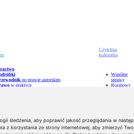
Czytelnia
rze
kulturalna
iractwo
odróbki
Wspólne
rzewodnik
po prawie autorskim
sprawy
rawo
w praktyce
Rozmowy
rawnik
odpowiada
Łyk sztuki 
udycje
o prawie autorskim
kawy
kty prawne
Polecamy
rganizacje
zbiorowego zarządzania
Badania
rawo Własności Intelektualnej
w Działalności
i raporty
ziennikarskiej
logii śledzenia, aby poprawić jakość przeglądania w nastę
a z korzystania ze strony internetowej
,
aby zmierzyć Twoj
Fundacja
Biuro
Ustawienia
Zastrzeżeni