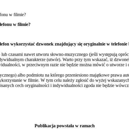
efonu w filmie?
lefon wykorzystać dzwonek znajdujący się oryginalnie w telefonie
 lub czasami nawet utworu słowno-muzycznego (jeśli występują opró
indywidualnym charakterze (utwór). Warto przy tym wskazać, iż dzwonek
idualności, w przeciwnym razie nie będzie można mówić o utworze i 
znego) albo podmiotu na którego przeniesiono majątkowe prawa auto
 wykorzystanie w filmie. W tym celu należy zgłosić do wyżej wskazany
isanych cech oryginalności i indywidualności zgoda nie będzie wówcz
Publikacja powstała w ramach