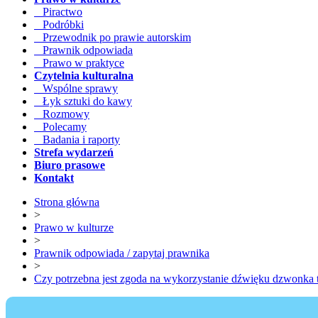
Piractwo
Podróbki
Przewodnik po prawie autorskim
Prawnik odpowiada
Prawo w praktyce
Czytelnia kulturalna
Wspólne sprawy
Łyk sztuki do kawy
Rozmowy
Polecamy
Badania i raporty
Strefa wydarzeń
Biuro prasowe
Kontakt
Strona główna
>
Prawo w kulturze
>
Prawnik odpowiada / zapytaj prawnika
>
Czy potrzebna jest zgoda na wykorzystanie dźwięku dzwonka t