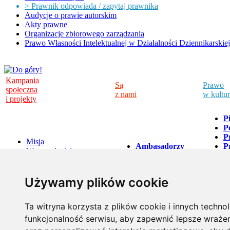
> Prawnik odpowiada / zapytaj prawnika
Audycje o prawie autorskim
Akty prawne
Organizacje zbiorowego zarządzania
Prawo Własności Intelektualnej w Działalności Dziennikarskiej
Kampania
Są
Prawo
społeczna
z nami
w kultu
i projekty
P
P
P
Misja
Ambasadorzy
P
Wesprzyj misję
Kampanii
P
Projekty
Artyści
w
A
LK w pytaniach
Kampanii
A
i odpowiedziach
Używamy plików cookie
O
P
D
Ta witryna korzysta z plików cookie i innych techno
funkcjonalność serwisu
,
aby zapewnić lepsze wrażeni
ul. Marszałkowska 84/92 lok. 121,
tel. +48 22 891 04 19