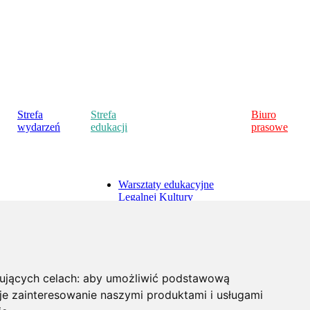
Strefa
Strefa
Biuro
wydarzeń
edukacji
prasowe
Warsztaty edukacyjne
Legalnej Kultury
do
Strefa dla nauczycieli
Polecamy
Strefa dla uczniów
Strefa dla studentów
Strefa "Ja w internecie"
pujących celach:
aby umożliwić podstawową
e zainteresowanie naszymi produktami i usługami
a