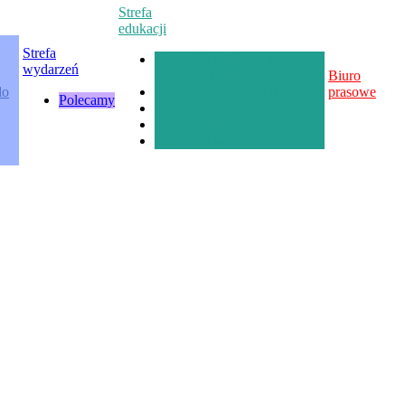
Strefa
edukacji
Strefa
Warsztaty edukacyjne
wydarzeń
Legalnej Kultury
Biuro
do
Strefa dla nauczycieli
prasowe
Polecamy
Strefa dla uczniów
Strefa dla studentów
Strefa "Ja w internecie"