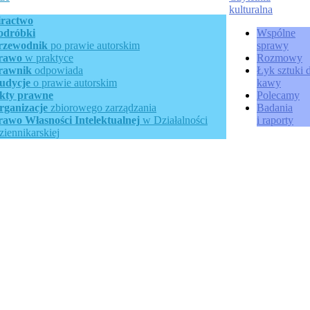
kulturalna
iractwo
odróbki
Wspólne
rzewodnik
po prawie autorskim
sprawy
rawo
w praktyce
Rozmowy
rawnik
odpowiada
Łyk sztuki 
udycje
o prawie autorskim
kawy
kty prawne
Polecamy
rganizacje
zbiorowego zarządzania
Badania
rawo Własności Intelektualnej
w Działalności
i raporty
ziennikarskiej