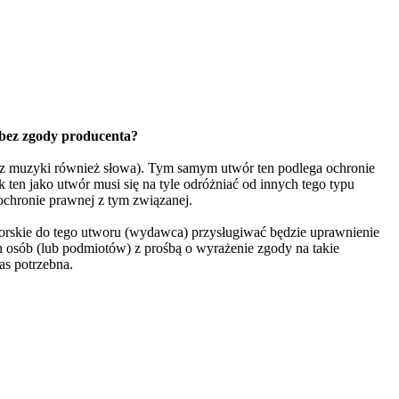
 bez zgody producenta?
cz muzyki również słowa). Tym samym utwór ten podlega ochronie
 ten jako utwór musi się na tyle odróżniać od innych tego typu
ochronie prawnej z tym związanej.
rskie do tego utworu (wydawca) przysługiwać będzie uprawnienie
ch osób (lub podmiotów) z prośbą o wyrażenie zgody na takie
as potrzebna.