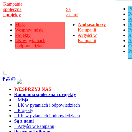
Kampania
P
społeczna
Są
P
i projekty
z nami
P
Misja
Ambasadorzy
P
Wesprzyj misję
Kampanii
P
Projekty
Artyści
w
A
LK w pytaniach
Kampanii
A
i odpowiedziach
O
P
D
WESPRZYJ NAS
Kampania społeczna i projekty
Misja
LK w pytaniach i odpowiedziach
Projekty
LK w pytaniach i odpowiedziach
Są z nami
Artyści w kampanii
Prawo w kulturze